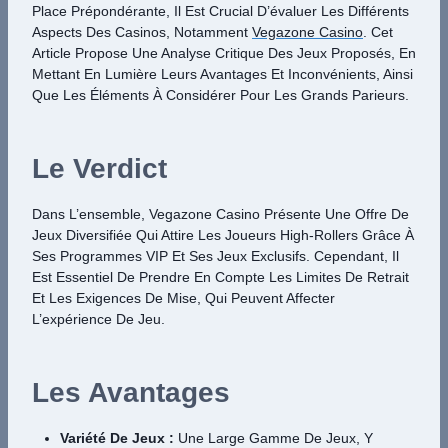
Place Prépondérante, Il Est Crucial D’évaluer Les Différents
Aspects Des Casinos, Notamment
Vegazone Casino
. Cet
Article Propose Une Analyse Critique Des Jeux Proposés, En
Mettant En Lumière Leurs Avantages Et Inconvénients, Ainsi
Que Les Éléments À Considérer Pour Les Grands Parieurs.
Le Verdict
Dans L’ensemble, Vegazone Casino Présente Une Offre De
Jeux Diversifiée Qui Attire Les Joueurs High-Rollers Grâce À
Ses Programmes VIP Et Ses Jeux Exclusifs. Cependant, Il
Est Essentiel De Prendre En Compte Les Limites De Retrait
Et Les Exigences De Mise, Qui Peuvent Affecter
L’expérience De Jeu.
Les Avantages
Variété De Jeux :
Une Large Gamme De Jeux, Y