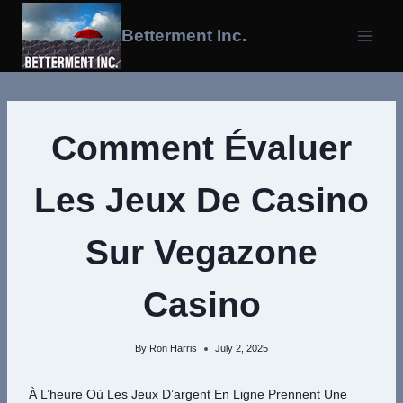
Skip
To
Betterment Inc.
Content
Comment Évaluer
Les Jeux De Casino
Sur Vegazone
Casino
By
Ron Harris
July 2, 2025
À L’heure Où Les Jeux D’argent En Ligne Prennent Une