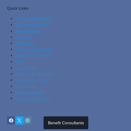
Quick Links
15 Year Retirement
360 Smarter Care
Absenteeism
About Us
Arbitrage?
Benefit Consultants
Bingo Fundraising
Blog
Cas
E Study
Community Arbitrage
Community Survey
Contact Us
Course Catalog
Course Dashboard
Benefit Consultants