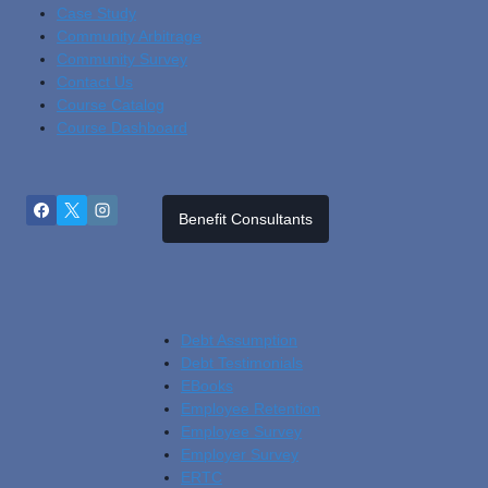
Cas
E Study
Community Arbitrage
Community Survey
Contact Us
Course Catalog
Course Dashboard
Benefit Consultants
Debt Assumption
Debt Testimonials
EBooks
Employee Retention
Employee Survey
Employer Survey
ERTC