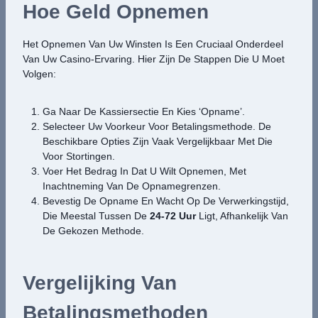
Hoe Geld Opnemen
Het Opnemen Van Uw Winsten Is Een Cruciaal Onderdeel
Van Uw Casino-Ervaring. Hier Zijn De Stappen Die U Moet
Volgen:
Ga Naar De Kassiersectie En Kies ‘Opname’.
Selecteer Uw Voorkeur Voor Betalingsmethode. De
Beschikbare Opties Zijn Vaak Vergelijkbaar Met Die
Voor Stortingen.
Voer Het Bedrag In Dat U Wilt Opnemen, Met
Inachtneming Van De Opnamegrenzen.
Bevestig De Opname En Wacht Op De Verwerkingstijd,
Die Meestal Tussen De
24-72 Uur
Ligt, Afhankelijk Van
De Gekozen Methode.
Vergelijking Van
Betalingsmethoden