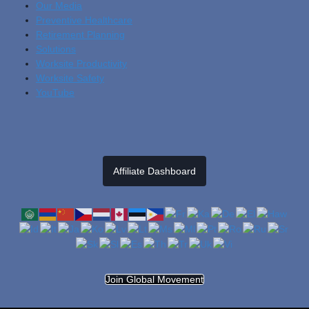
Our Media
Preventive Healthcare
Retirement Planning
Solutions
Worksite Productivity
Worksite Safety
YouTube
Affiliate Dashboard
Join Global Movement