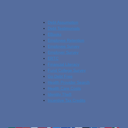
Debt Assumption
Debt Testimonials
EBooks
Employee Retention
Employee Survey
Employer Survey
ERTC
Financial Literacy
Fund College Survey
Go Debt Free
Health Provider Search
Health Care Costs
Identity Theft
Incentive Tax Credits