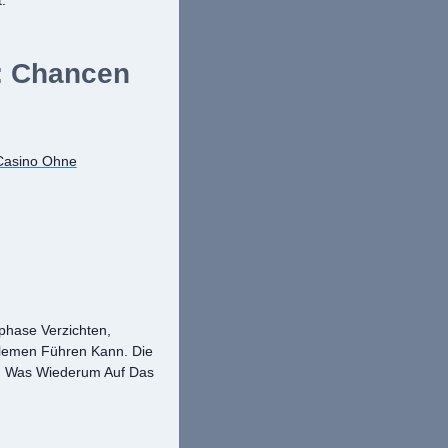
.
g: Chancen
Casino Ohne
sphase Verzichten,
blemen Führen Kann. Die
gt, Was Wiederum Auf Das