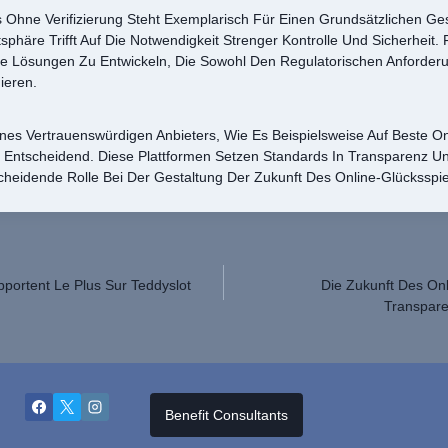
Ohne Verifizierung Steht Exemplarisch Für Einen Grundsätzlichen Ges
phäre Trifft Auf Die Notwendigkeit Strenger Kontrolle Und Sicherheit.
ive Lösungen Zu Entwickeln, Die Sowohl Den Regulatorischen Anforde
ieren.
nes Vertrauenswürdigen Anbieters, Wie Es Beispielsweise Auf Beste O
st, Entscheidend. Diese Plattformen Setzen Standards In Transparenz U
cheidende Rolle Bei Der Gestaltung Der Zukunft Des Online-Glücksspie
portent Le Plus Sur Teddyslot
Die Zukunft Des Onli
Transpare
Benefit Consultants