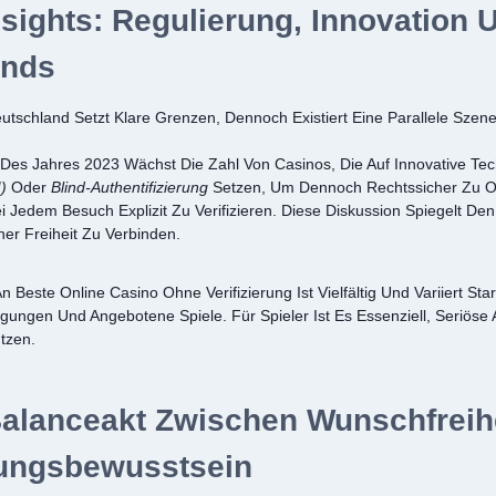
sights: Regulierung, Innovation 
ends
tschland Setzt Klare Grenzen, Dennoch Existiert Eine Parallele Szene,
Des Jahres 2023 Wächst Die Zahl Von Casinos, Die Auf Innovative Te
)
Oder
Blind-Authentifizierung
Setzen, Um Dennoch Rechtssicher Zu O
ei Jedem Besuch Explizit Zu Verifizieren. Diese Diskussion Spiegelt D
cher Freiheit Zu Verbinden.
Beste Online Casino Ohne Verifizierung Ist Vielfältig Und Variiert Sta
gungen Und Angebotene Spiele. Für Spieler Ist Es Essenziell, Seriöse
tzen.
 Balanceakt Zwischen Wunschfreih
ungsbewusstsein