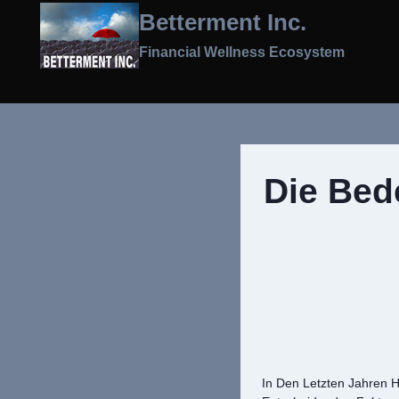
Skip
Betterment Inc.
To
Content
Financial Wellness Ecosystem
Die Bede
In Den Letzten Jahren H