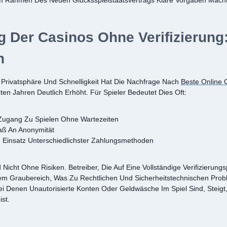
m Rahmen Des Neuen Glücksspielstaatsvertrags Klare Vorgaben Macht
eg Der Casinos Ohne Verifizierun
n
rivatsphäre Und Schnelligkeit Hat Die Nachfrage Nach
Beste Online 
ten Jahren Deutlich Erhöht. Für Spieler Bedeutet Dies Oft:
Zugang Zu Spielen Ohne Wartezeiten
aß An Anonymität
im Einsatz Unterschiedlichster Zahlungsmethoden
 Nicht Ohne Risiken. Betreiber, Die Auf Eine Vollständige Verifizierung
nem Graubereich, Was Zu Rechtlichen Und Sicherheitstechnischen Pro
Bei Denen Unautorisierte Konten Oder Geldwäsche Im Spiel Sind, Stei
ist.