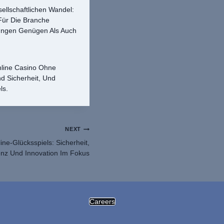
ellschaftlichen Wandel:
 Für Die Branche
rungen Genügen Als Auch
nline Casino Ohne
nd Sicherheit, Und
ls.
NEXT
ne-Glücksspiels: Sicherheit,
nz Und Innovation Im Fokus
Careers