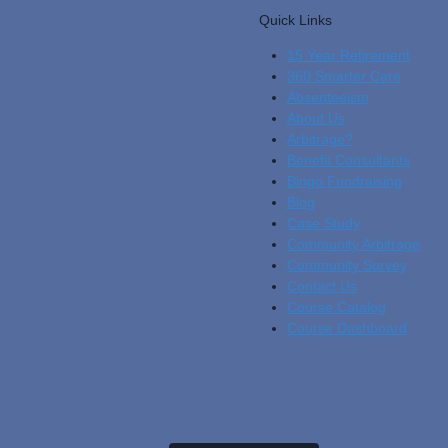
Quick Links
15 Year Retirement
360 Smarter Care
Absenteeism
About Us
Arbitrage?
Benefit Consultants
Bingo Fundraising
Blog
Cas
E Study
Community Arbitrage
Community Survey
Contact Us
Course Catalog
Course Dashboard