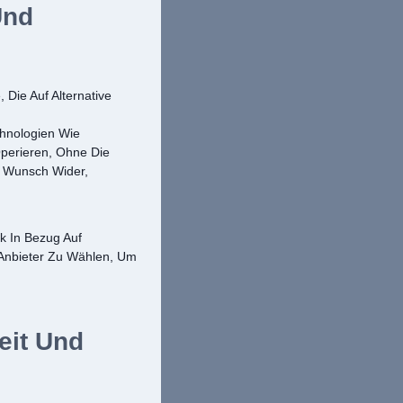
Und
 Die Auf Alternative
chnologien Wie
perieren, Ohne Die
en Wunsch Wider,
rk In Bezug Auf
 Anbieter Zu Wählen, Um
eit Und