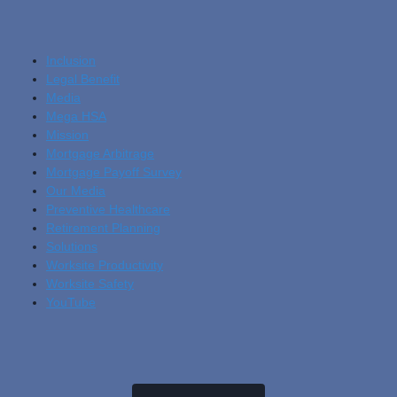
Inclusion
Legal Benefit
Media
Mega HSA
Mission
Mortgage Arbitrage
Mortgage Payoff Survey
Our Media
Preventive Healthcare
Retirement Planning
Solutions
Worksite Productivity
Worksite Safety
YouTube