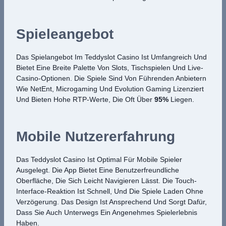
Spieleangebot
Das Spielangebot Im Teddyslot Casino Ist Umfangreich Und
Bietet Eine Breite Palette Von Slots, Tischspielen Und Live-
Casino-Optionen. Die Spiele Sind Von Führenden Anbietern
Wie NetEnt, Microgaming Und Evolution Gaming Lizenziert
Und Bieten Hohe RTP-Werte, Die Oft Über
95%
Liegen.
Mobile Nutzererfahrung
Das Teddyslot Casino Ist Optimal Für Mobile Spieler
Ausgelegt. Die App Bietet Eine Benutzerfreundliche
Oberfläche, Die Sich Leicht Navigieren Lässt. Die Touch-
Interface-Reaktion Ist Schnell, Und Die Spiele Laden Ohne
Verzögerung. Das Design Ist Ansprechend Und Sorgt Dafür,
Dass Sie Auch Unterwegs Ein Angenehmes Spielerlebnis
Haben.