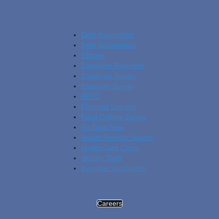
Debt Assumption
Debt Testimonials
EBooks
Employee Retention
Employee Survey
Employer Survey
ERTC
Financial Literacy
Fund College Survey
Go Debt Free
Health Provider Search
Health Care Costs
Identity Theft
Incentive Tax Credits
Careers