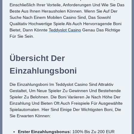
Einschließlich Ihrer Vorteile, Anforderungen Und Wie Sie Das
Beste Aus Ihnen Herausholen Können. Wenn Sie Auf Der
Suche Nach Einem Mobilen Casino Sind, Das Sowohl
Qualitativ Hochwertige Spiele Als Auch Hervorragende Boni
Bietet, Dann Könnte
Teddyslot Casino
Genau Das Richtige
Für Sie Sein.
Übersicht Der
Einzahlungsboni
Die Einzahlungsboni Im Teddyslot Casino Sind Attraktiv
Gestaltet, Um Neue Spieler Zu Gewinnen Und Bestehende
Spieler Zu Belohnen. Die Boni Variieren Je Nach Höhe Der
Einzahlung Und Bieten Oft Auch Freispiele Für Ausgewählte
Spielautomaten. Hier Sind Einige Der Wichtigsten Boni, Die
Sie Erwarten Können:
Erster Einzahlungsbonus:
100% Bis Zu 200 EUR