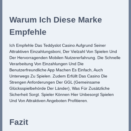
Warum Ich Diese Marke
Empfehle
Ich Empfehle Das Teddyslot Casino Aufgrund Seiner
Attraktiven Einzahlungsboni, Der Vielzahl Von Spielen Und
Der Hervorragenden Mobilen Nutzererfahrung. Die Schnelle
Verarbeitung Von Einzahlungen Und Die
Benutzerfreundliche App Machen Es Einfach, Auch
Unterwegs Zu Spielen. Zudem Erfüllt Das Casino Die
Strengen Anforderungen Der GGL (Gemeinsame
Glücksspielbehörde Der Länder), Was Für Zusätzliche
Sicherheit Sorgt. Spieler Können Hier Unbesorgt Spielen
Und Von Attraktiven Angeboten Profitieren.
Fazit