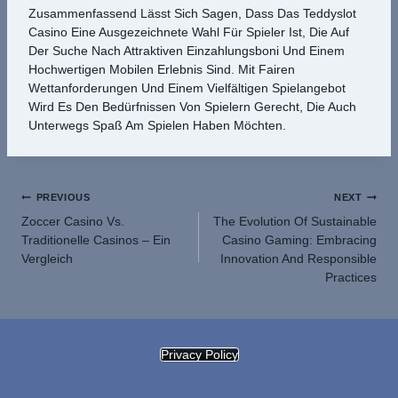
Zusammenfassend Lässt Sich Sagen, Dass Das Teddyslot
Casino Eine Ausgezeichnete Wahl Für Spieler Ist, Die Auf
Der Suche Nach Attraktiven Einzahlungsboni Und Einem
Hochwertigen Mobilen Erlebnis Sind. Mit Fairen
Wettanforderungen Und Einem Vielfältigen Spielangebot
Wird Es Den Bedürfnissen Von Spielern Gerecht, Die Auch
Unterwegs Spaß Am Spielen Haben Möchten.
Post
PREVIOUS
NEXT
Zoccer Casino Vs.
The Evolution Of Sustainable
Navigation
Traditionelle Casinos – Ein
Casino Gaming: Embracing
Vergleich
Innovation And Responsible
Practices
Privacy Policy