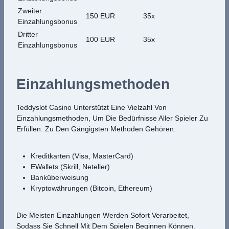
Zweiter
150 EUR
35x
Einzahlungsbonus
Dritter
100 EUR
35x
Einzahlungsbonus
Einzahlungsmethoden
Teddyslot Casino Unterstützt Eine Vielzahl Von
Einzahlungsmethoden, Um Die Bedürfnisse Aller Spieler Zu
Erfüllen. Zu Den Gängigsten Methoden Gehören:
Kreditkarten (Visa, MasterCard)
EWallets (Skrill, Neteller)
Banküberweisung
Kryptowährungen (Bitcoin, Ethereum)
Die Meisten Einzahlungen Werden Sofort Verarbeitet,
Sodass Sie Schnell Mit Dem Spielen Beginnen Können.