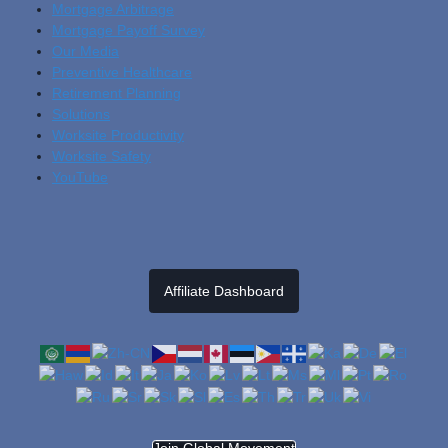
Mortgage Arbitrage
Mortgage Payoff Survey
Our Media
Preventive Healthcare
Retirement Planning
Solutions
Worksite Productivity
Worksite Safety
YouTube
Affiliate Dashboard