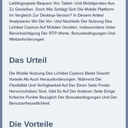
Lieblingsspiele Bequem Von Tablet- Und Mobilgeräten Aus
Zu Genießen. Doch Wie Schlägt Sich Die Mobile Plattform
Im Vergleich Zur Desktop-Version? In Diesem Artikel
Analysieren Wir Die Vor- Und Nachteile Der Nutzung Des
Lichibet Casinos Auf Mobilen Geräten, Insbesondere Unter
Berücksichtigung Der RTP-Werte, Bonusbedingungen Und
Wettanforderungen.
Das Urteil
Die Mobile Nutzung Des Lichibet Casinos Bietet Sowohl
Vorteile Als Auch Herausforderungen. Während Die
Flexibilität Und Verfügbarkeit Auf Der Einen Seite Positiv
Hervorzuheben Sind, Gibt Es Auf Der Anderen Seite Einige
Kritische Punkte Bezüglich Der Bonusbedingungen Und Der
Benutzerfreundlichkeit.
Die Vorteile