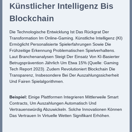
Künstlicher Intelligenz Bis
Blockchain
Die Technologische Entwicklung Ist Das Rückgrat Der
Transformation Im Online-Gaming. Künstliche Intelligenz (KI)
Ermöglicht Personalisierte Spielerfahrungen Sowie Die
Frühzeitige Erkennung Problematischen Spielverhaltens.
Laut Branchenanalysen Steigt Der Einsatz Von KI-Basierter
Betrugsprävention Jährlich Um Etwa 15% (Quelle: Gaming
Tech Report 2023). Zudem Revolutioniert Blockchain Die
Transparenz, Insbesondere Bei Der Auszahlungssicherheit
Und Fairen Spielalgorithmen.
Beispiel:
Einige Plattformen Integrieren Mittlerweile Smart
Contracts, Um Auszahlungen Automatisch Und
Vertrauenswürdig Abzuwickeln. Solche Innovationen Können
Das Vertrauen In Virtuelle Wetten Signifikant Erhöhen.