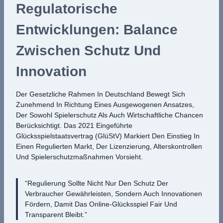
Regulatorische
Entwicklungen: Balance
Zwischen Schutz Und
Innovation
Der Gesetzliche Rahmen In Deutschland Bewegt Sich
Zunehmend In Richtung Eines Ausgewogenen Ansatzes,
Der Sowohl Spielerschutz Als Auch Wirtschaftliche Chancen
Berücksichtigt. Das 2021 Eingeführte
Glücksspielstaatsvertrag (GlüStV) Markiert Den Einstieg In
Einen Regulierten Markt, Der Lizenzierung, Alterskontrollen
Und Spielerschutzmaßnahmen Vorsieht.
“Regulierung Sollte Nicht Nur Den Schutz Der
Verbraucher Gewährleisten, Sondern Auch Innovationen
Fördern, Damit Das Online-Glücksspiel Fair Und
Transparent Bleibt.”