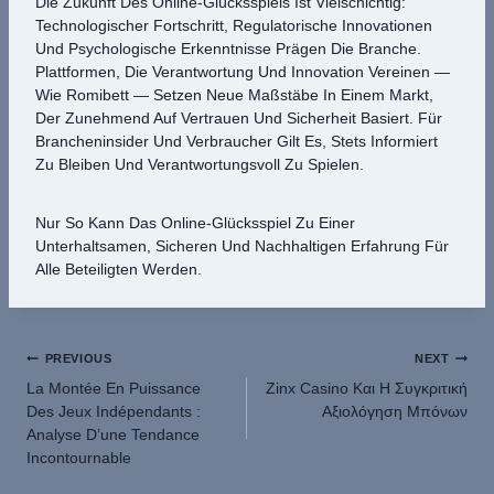
Die Zukunft Des Online-Glücksspiels Ist Vielschichtig:
Technologischer Fortschritt, Regulatorische Innovationen
Und Psychologische Erkenntnisse Prägen Die Branche.
Plattformen, Die Verantwortung Und Innovation Vereinen —
Wie Romibett — Setzen Neue Maßstäbe In Einem Markt,
Der Zunehmend Auf Vertrauen Und Sicherheit Basiert. Für
Brancheninsider Und Verbraucher Gilt Es, Stets Informiert
Zu Bleiben Und Verantwortungsvoll Zu Spielen.
Nur So Kann Das Online-Glücksspiel Zu Einer
Unterhaltsamen, Sicheren Und Nachhaltigen Erfahrung Für
Alle Beteiligten Werden.
Post
PREVIOUS
NEXT
La Montée En Puissance
Zinx Casino Και Η Συγκριτική
Navigation
Des Jeux Indépendants :
Αξιολόγηση Μπόνων
Analyse D’une Tendance
Incontournable