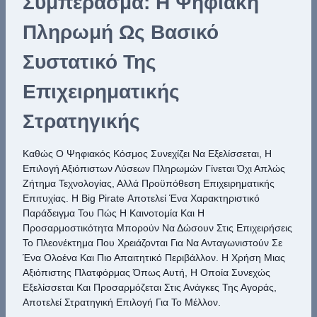
Συμπέρασμα: Η Ψηφιακή
Πληρωμή Ως Βασικό
Συστατικό Της
Επιχειρηματικής
Στρατηγικής
Καθώς Ο Ψηφιακός Κόσμος Συνεχίζει Να Εξελίσσεται, Η
Επιλογή Αξιόπιστων Λύσεων Πληρωμών Γίνεται Όχι Απλώς
Ζήτημα Τεχνολογίας, Αλλά Προϋπόθεση Επιχειρηματικής
Επιτυχίας. Η Big Pirate Αποτελεί Ένα Χαρακτηριστικό
Παράδειγμα Του Πώς Η Καινοτομία Και Η
Προσαρμοστικότητα Μπορούν Να Δώσουν Στις Επιχειρήσεις
Το Πλεονέκτημα Που Χρειάζονται Για Να Ανταγωνιστούν Σε
Ένα Ολοένα Και Πιο Απαιτητικό Περιβάλλον. Η Χρήση Μιας
Αξιόπιστης Πλατφόρμας Όπως Αυτή, Η Οποία Συνεχώς
Εξελίσσεται Και Προσαρμόζεται Στις Ανάγκες Της Αγοράς,
Αποτελεί Στρατηγική Επιλογή Για Το Μέλλον.