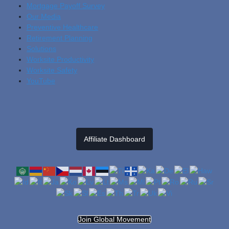
Mortgage Payoff Survey
Our Media
Preventive Healthcare
Retirement Planning
Solutions
Worksite Productivity
Worksite Safety
YouTube
Affiliate Dashboard
Join Global Movement