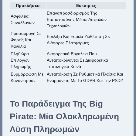
Προκλήσεις
Ευκαιρίες
Επαναπροσδιορισμός Της
Ασφάλεια
Εμπιστοσύνης Μέσω Ασφαλών
Συναλλαγών
Τεχνολογιών
Προσαρμογή Σε
Ευελιξία Και Ευρεία Υιοθέτηση Σε
Φορείς Και
Διάφορες Πλατφόρμες
Κανάλια
Πληθώρα
Διαφορετικά Εργαλεία Που
Επιλογών
Ανταποκρίνονται Σε Διαφορετικά
Πληρωμής
Τυπολογικά Κοινά
Συμμόρφωση Με
Ανταπόκριση Σε Ρυθμιστικά Πλαίσια Και
Κανονισμούς
Εναρμόνιση Με Το GDPR Και Την PSD2
Το Παράδειγμα Της Big
Pirate: Μία Ολοκληρωμένη
Λύση Πληρωμών