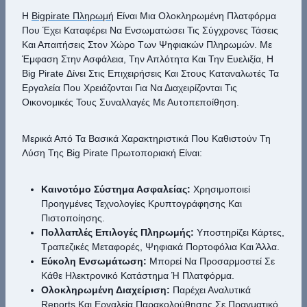
Η
Bigpirate Πληρωμή
Είναι Μια Ολοκληρωμένη Πλατφόρμα
Που Έχει Καταφέρει Να Ενσωματώσει Τις Σύγχρονες Τάσεις
Και Απαιτήσεις Στον Χώρο Των Ψηφιακών Πληρωμών. Με
Έμφαση Στην Ασφάλεια, Την Απλότητα Και Την Ευελιξία, Η
Big Pirate Δίνει Στις Επιχειρήσεις Και Στους Καταναλωτές Τα
Εργαλεία Που Χρειάζονται Για Να Διαχειρίζονται Τις
Οικονομικές Τους Συναλλαγές Με Αυτοπεποίθηση.
Μερικά Από Τα Βασικά Χαρακτηριστικά Που Καθιστούν Τη
Λύση Της Big Pirate Πρωτοποριακή Είναι:
Καινοτόμο Σύστημα Ασφαλείας:
Χρησιμοποιεί
Προηγμένες Τεχνολογίες Κρυπτογράφησης Και
Πιστοποίησης.
Πολλαπλές Επιλογές Πληρωμής:
Υποστηρίζει Κάρτες,
Τραπεζικές Μεταφορές, Ψηφιακά Πορτοφόλια Και Άλλα.
Εύκολη Ενσωμάτωση:
Μπορεί Να Προσαρμοστεί Σε
Κάθε Ηλεκτρονικό Κατάστημα Ή Πλατφόρμα.
Ολοκληρωμένη Διαχείριση:
Παρέχει Αναλυτικά
Reports Και Εργαλεία Παρακολούθησης Σε Πραγματικό