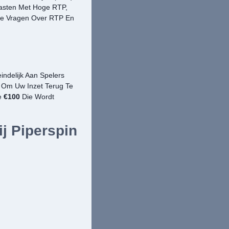
asten Met Hoge RTP,
lde Vragen Over RTP En
indelijk Aan Spelers
 Om Uw Inzet Terug Te
e
€100
Die Wordt
j Piperspin