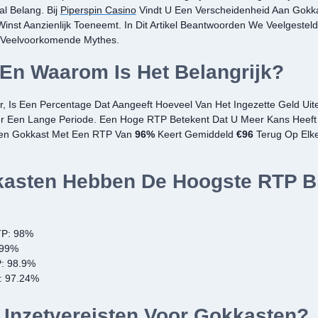
l Belang. Bij
Piperspin Casino
Vindt U Een Verscheidenheid Aan Gokk
nst Aanzienlijk Toeneemt. In Dit Artikel Beantwoorden We Veelgeste
 Veelvoorkomende Mythes.
 En Waarom Is Het Belangrijk?
r, Is Een Percentage Dat Aangeeft Hoeveel Van Het Ingezette Geld Uite
r Een Lange Periode. Een Hoge RTP Betekent Dat U Meer Kans Heeft
 Een Gokkast Met Een RTP Van
96%
Keert Gemiddeld
€96
Terug Op Elk
asten Hebben De Hoogste RTP Bi
P: 98%
 99%
: 98.9%
: 97.24%
 Inzetvereisten Voor Gokkasten?