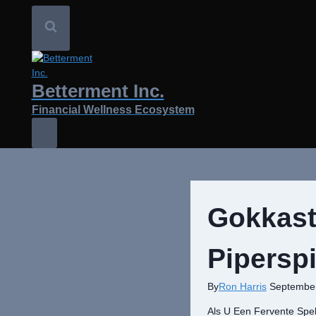
Betterment Inc.
Financial Wellness Ecosystem
Gokkast
Pipersp
By
Ron Harris
September
Als U Een Fervente Spel