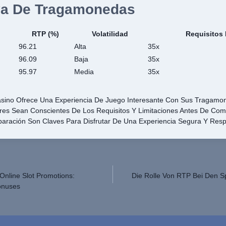
va De Tragamonedas
RTP (%)
Volatilidad
Requisitos
96.21
Alta
35x
96.09
Baja
35x
95.97
Media
35x
ino Ofrece Una Experiencia De Juego Interesante Con Sus Tragamon
res Sean Conscientes De Los Requisitos Y Limitaciones Antes De Co
paración Son Claves Para Disfrutar De Una Experiencia Segura Y Res
Online Slot Promotions:
Die Rolle Von RTP Bei Den S
onuses