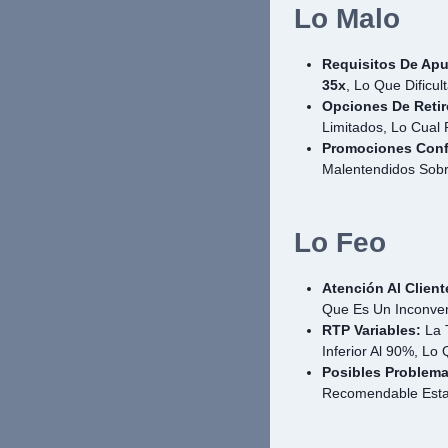
Lo Malo
Requisitos De Apu
35x
, Lo Que Dificul
Opciones De Retir
Limitados, Lo Cual 
Promociones Conf
Malentendidos Sobr
Lo Feo
Atención Al Client
Que Es Un Inconven
RTP Variables:
La 
Inferior Al 90%, Lo
Posibles Problem
Recomendable Estab