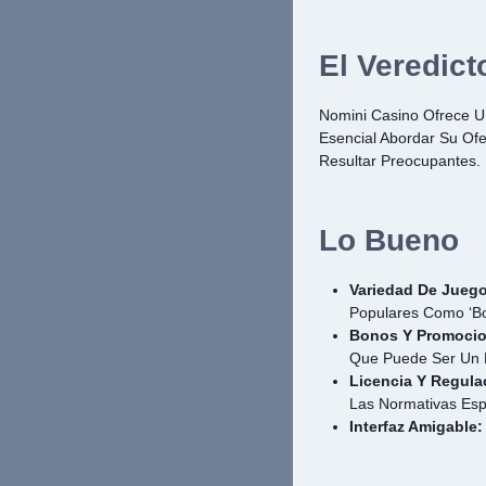
El Veredict
Nomini Casino Ofrece 
Esencial Abordar Su Of
Resultar Preocupantes.
Lo Bueno
Variedad De Juego
Populares Como ‘Boo
Bonos Y Promocio
Que Puede Ser Un B
Licencia Y Regula
Las Normativas Esp
Interfaz Amigable: