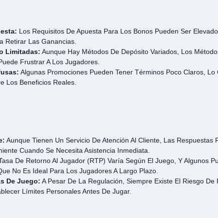
esta:
Los Requisitos De Apuesta Para Los Bonos Pueden Ser Elevado
ta Retirar Las Ganancias.
o Limitadas:
Aunque Hay Métodos De Depósito Variados, Los Método
Puede Frustrar A Los Jugadores.
usas:
Algunas Promociones Pueden Tener Términos Poco Claros, Lo 
e Los Beneficios Reales.
e:
Aunque Tienen Un Servicio De Atención Al Cliente, Las Respuestas 
iente Cuando Se Necesita Asistencia Inmediata.
Tasa De Retorno Al Jugador (RTP) Varía Según El Juego, Y Algunos 
 Que No Es Ideal Para Los Jugadores A Largo Plazo.
as De Juego:
A Pesar De La Regulación, Siempre Existe El Riesgo De
lecer Límites Personales Antes De Jugar.