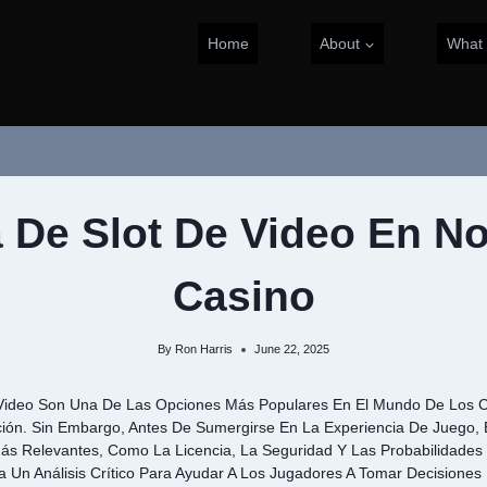
Home
About
What
 De Slot De Video En N
Casino
By
Ron Harris
June 22, 2025
ideo Son Una De Las Opciones Más Populares En El Mundo De Los C
ión. Sin Embargo, Antes De Sumergirse En La Experiencia De Juego,
Más Relevantes, Como La Licencia, La Seguridad Y Las Probabilidades
na Un Análisis Crítico Para Ayudar A Los Jugadores A Tomar Decisiones