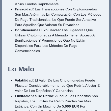
A Sus Fondos Rápidamente.
Privacidad:
Las Transacciones Con Criptomonedas
Son Más Anónimas En Comparación Con Los Métodos
De Pago Tradicionales, Lo Que Puede Ser Atractivo
Para Aquellos Que Valoran Su Privacidad.
Bonificaciones Exclusivas:
Los Jugadores Que
Utilizan Criptomonedas A Menudo Tienen Acceso A
Bonificaciones Y Promociones Que No Están
Disponibles Para Los Métodos De Pago
Convencionales.
Lo Malo
Volatilidad:
El Valor De Las Criptomonedas Puede
Fluctuar Considerablemente, Lo Que Podría Afectar El
Valor De Los Depósitos Y Ganancias.
Limitaciones De Retiro:
Aunque Los Depósitos Son
Rápidos, Los Límites De Retiro Pueden Ser Más
Estrictos, Con Un Máximo De
5.000 EUR
Por