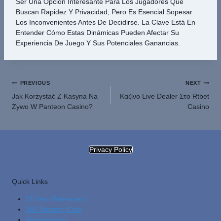
Ser Una Opción Interesante Para Los Jugadores Que
Buscan Rapidez Y Privacidad, Pero Es Esencial Sopesar
Los Inconvenientes Antes De Decidirse. La Clave Está En
Entender Cómo Estas Dinámicas Pueden Afectar Su
Experiencia De Juego Y Sus Potenciales Ganancias.
Post
PREVIOUS
NEXT
Jak Korzystać Z Kasyna Na
Καζίνο Live Dealer Στο Rtbet
Navigation
Żywo W Panteon Casino?
Casino
Privacy Policy
Quick Links
15 Year Retirement
360 Smarter Care
Absenteeism