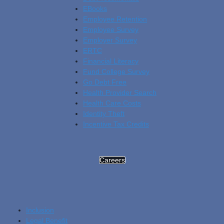
EBooks
Employee Retention
Employee Survey
Employer Survey
ERTC
Financial Literacy
Fund College Survey
Go Debt Free
Health Provider Search
Health Care Costs
Identity Theft
Incentive Tax Credits
Careers
Inclusion
Legal Benefit