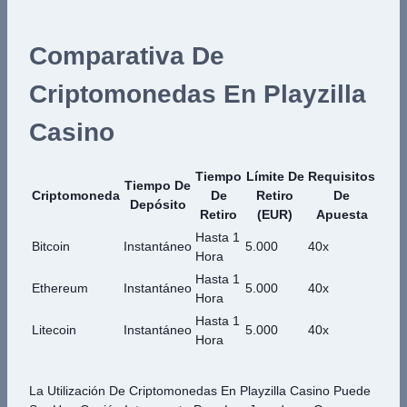
Comparativa De
Criptomonedas En Playzilla
Casino
Tiempo
Límite De
Requisitos
Tiempo De
Criptomoneda
De
Retiro
De
Depósito
Retiro
(EUR)
Apuesta
Hasta 1
Bitcoin
Instantáneo
5.000
40x
Hora
Hasta 1
Ethereum
Instantáneo
5.000
40x
Hora
Hasta 1
Litecoin
Instantáneo
5.000
40x
Hora
La Utilización De Criptomonedas En Playzilla Casino Puede