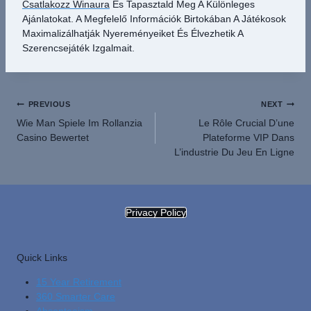
Csatlakozz Winaura
És Tapasztald Meg A Különleges
Ajánlatokat. A Megfelelő Információk Birtokában A Játékosok
Maximalizálhatják Nyereményeiket És Élvezhetik A
Szerencsejáték Izgalmait.
Post
PREVIOUS
NEXT
Wie Man Spiele Im Rollanzia
Le Rôle Crucial D’une
Navigation
Casino Bewertet
Plateforme VIP Dans
L’industrie Du Jeu En Ligne
Privacy Policy
Quick Links
15 Year Retirement
360 Smarter Care
Absenteeism