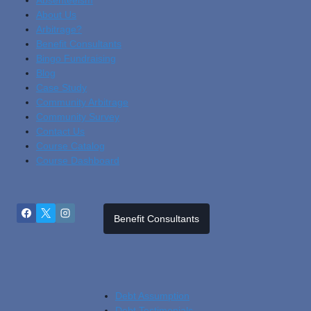
About Us
Arbitrage?
Benefit Consultants
Bingo Fundraising
Blog
Cas
E Study
Community Arbitrage
Community Survey
Contact Us
Course Catalog
Course Dashboard
Benefit Consultants
Debt Assumption
Debt Testimonials