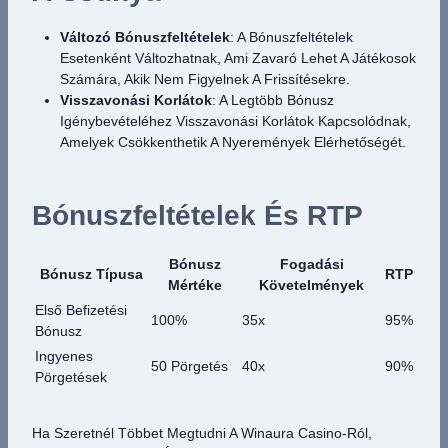
Változó Bónuszfeltételek
: A Bónuszfeltételek
Esetenként Változhatnak, Ami Zavaró Lehet A Játékosok
Számára, Akik Nem Figyelnek A Frissítésekre.
Visszavonási Korlátok
: A Legtöbb Bónusz
Igénybevételéhez Visszavonási Korlátok Kapcsolódnak,
Amelyek Csökkenthetik A Nyeremények Elérhetőségét.
Bónuszfeltételek És RTP
Bónusz
Fogadási
Bónusz Típusa
RTP
Mértéke
Követelmények
Első Befizetési
100%
35x
95%
Bónusz
Ingyenes
50 Pörgetés
40x
90%
Pörgetések
Ha Szeretnél Többet Megtudni A Winaura Casino-Ról,