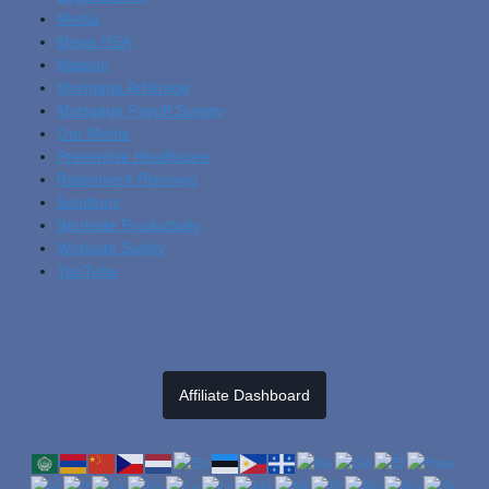
Media
Mega HSA
Mission
Mortgage Arbitrage
Mortgage Payoff Survey
Our Media
Preventive Healthcare
Retirement Planning
Solutions
Worksite Productivity
Worksite Safety
YouTube
Affiliate Dashboard