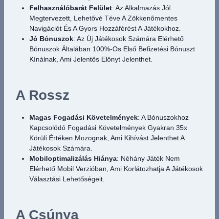
Felhasználóbarát Felület
: Az Alkalmazás Jól
Megtervezett, Lehetővé Téve A Zökkenőmentes
Navigációt És A Gyors Hozzáférést A Játékokhoz.
Jó Bónuszok
: Az Új Játékosok Számára Elérhető
Bónuszok Általában 100%-Os Első Befizetési Bónuszt
Kínálnak, Ami Jelentős Előnyt Jelenthet.
A Rossz
Magas Fogadási Követelmények
: A Bónuszokhoz
Kapcsolódó Fogadási Követelmények Gyakran 35x
Körüli Értéken Mozognak, Ami Kihívást Jelenthet A
Játékosok Számára.
Mobiloptimalizálás Hiánya
: Néhány Játék Nem
Elérhető Mobil Verzióban, Ami Korlátozhatja A Játékosok
Választási Lehetőségeit.
A Csúnya