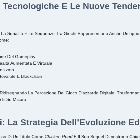
i Tecnologiche E Le Nuove Tende
 La Serialità E Le Sequenze Tra Giochi Rappresentano Anche Un’opport
Come:
ione Del Gameplay
ealtà Aumentata E Virtuale
mizzato
ptovalute E Blockchain
Ridisegnando La Percezione Del Gioco D’azzardo Digitale, Trasformand
e E Su Misura.
: La Strategia Dell’Evoluzione E
esso Di Un Titolo Come
Chicken Road
E Il Suo Sequel Dimostrano Chia