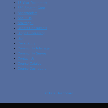
15 Year Retirement
360 Smarter Care
Absenteeism
About Us
Arbitrage?
Benefit Consultants
Bingo Fundraising
Blog
Cas
E Study
Community Arbitrage
Community Survey
Contact Us
Course Catalog
Course Dashboard
Affiliate Dashboard