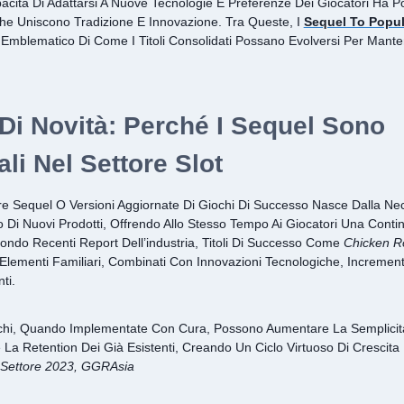
acità Di Adattarsi A Nuove Tecnologie E Preferenze Dei Giocatori Ha P
e Uniscono Tradizione E Innovazione. Tra Queste, I
Sequel To Popul
blematico Di Come I Titoli Consolidati Possano Evolversi Per Manten
Di Novità: Perché I Sequel Sono
i Nel Settore Slot
e Sequel O Versioni Aggiornate Di Giochi Di Successo Nasce Dalla Nece
io Di Nuovi Prodotti, Offrendo Allo Stesso Tempo Ai Giocatori Una Conti
condo Recenti Report Dell’industria, Titoli Di Successo Come
Chicken R
Elementi Familiari, Combinati Con Innovazioni Tecnologiche, Increme
ti.
chi, Quando Implementate Con Cura, Possono Aumentare La Semplicità
e La Retention Dei Già Esistenti, Creando Un Ciclo Virtuoso Di Crescita 
 Settore 2023, GGRAsia