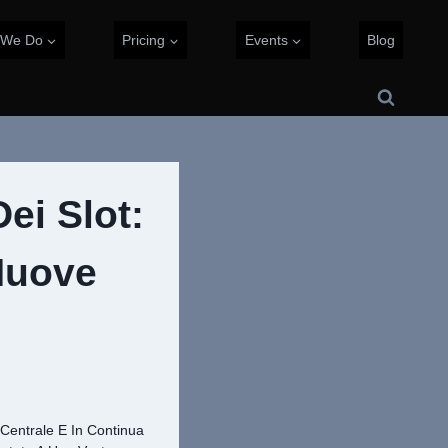
 We Do
Pricing
Events
Blog
ei Slot:
Nuove
entrale E In Continua