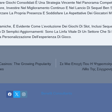
rare Giochi Consolidati È Una Strategia Vincente Nel Panorama Competit
re, Investire Nel Miglioramento Continuo E Nel Lancio Di Sequel Ben S
rzare La Propria Presenza E Soddisfare Le Aspettative Dei Giocatori M
miche, È Evidente Come L’evoluzione Dei Giochi Di Slot, Inclusi Sequ
 Di Semplici Aggiornamenti: Sono La Linfa Vitale Di Un Settore Che 
a Personalizzazione Dell’esperienza Di Gioco.
 Casinos: The Growing Popularity
Σε Μια Εποχή Που Η Ψηφιοποίησ
mes
Λίθο Της Σύγχρονη
Benefit Consultants