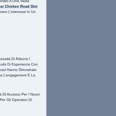
ortato A Una Vasta
ar Chicken Road Slot
ere L’interesse In Un
ssità Di Ridurre I
nuità Di Esperienza Con
oad
Hanno Dimostrato
nta L’engagement E La
 Di Accesso Per I Nuovi
Per Gli Operatori Di