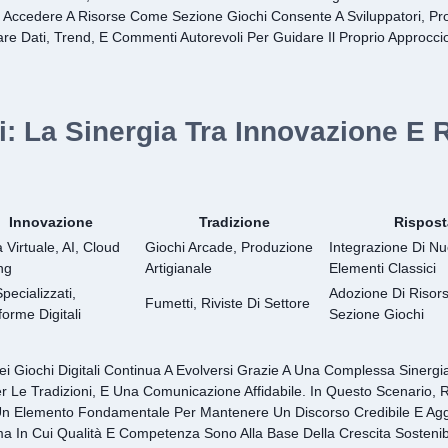
. Accedere A Risorse Come Sezione Giochi Consente A Sviluppatori, Prof
are Dati, Trend, E Commenti Autorevoli Per Guidare Il Proprio Approcci
: La Sinergia Tra Innovazione E 
Innovazione
Tradizione
Rispost
 Virtuale, AI, Cloud
Giochi Arcade, Produzione
Integrazione Di N
ng
Artigianale
Elementi Classici
pecializzati,
Adozione Di Risor
Fumetti, Riviste Di Settore
forme Digitali
Sezione Giochi
e Dei Giochi Digitali Continua A Evolversi Grazie A Una Complessa Sinerg
er Le Tradizioni, E Una Comunicazione Affidabile. In Questo Scenario,
n Elemento Fondamentale Per Mantenere Un Discorso Credibile E Agg
a In Cui Qualità E Competenza Sono Alla Base Della Crescita Sostenib