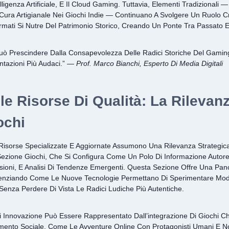
elligenza Artificiale, E Il Cloud Gaming. Tuttavia, Elementi Tradizional
Cura Artigianale Nei Giochi Indie — Continuano A Svolgere Un Ruolo C
rmati Si Nutre Del Patrimonio Storico, Creando Un Ponte Tra Passato E
uò Prescindere Dalla Consapevolezza Delle Radici Storiche Del Gamin
tazioni Più Audaci.” —
Prof. Marco Bianchi, Esperto Di Media Digitali
lle Risorse Di Qualità: La Rilevan
ochi
 Risorse Specializzate E Aggiornate Assumono Una Rilevanza Strategi
ezione Giochi, Che Si Configura Come Un Polo Di Informazione Autore
ioni, E Analisi Di Tendenze Emergenti. Questa Sezione Offre Una Pan
denziando Come Le Nuove Tecnologie Permettano Di Sperimentare Modal
enza Perdere Di Vista Le Radici Ludiche Più Autentiche.
 Innovazione Può Essere Rappresentato Dall’integrazione Di Giochi 
imento Sociale, Come Le Avventure Online Con Protagonisti Umani E No