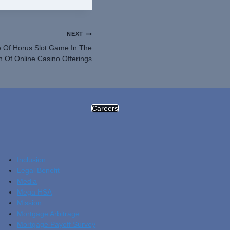
NEXT
e Of Horus Slot Game In The
n Of Online Casino Offerings
Careers
Inclusion
Legal Benefit
Media
Mega HSA
Mission
Mortgage Arbitrage
Mortgage Payoff Survey