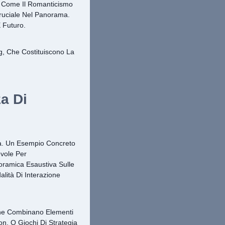
i — Come Il Romanticismo
ruciale Nel Panorama.
 Futuro.
g, Che Costituiscono La
za Di
ca. Un Esempio Concreto
vole Per
oramica Esaustiva Sulle
ità Di Interazione
Che Combinano Elementi
n, O Giochi Di Strategia