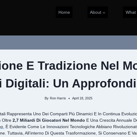
Home
About
What
ione E Tradizione Nel M
i Digitali: Un Approfond
By
Ron Harris
April 18, 2025
gitali Rappresenta Uno Dei Comparti Più Dinamici E In Continua Evoluzio
n Oltre
2,7 Miliardi Di Giocatori Nel Mondo
E Una Crescita Annuale D
oo
, È Evidente Come Le Innovazioni Tecnologiche Abbiano Rivoluzionat
ne. Tuttavia, All’interno Di Questa Trasformazione, Si Conservano E Va