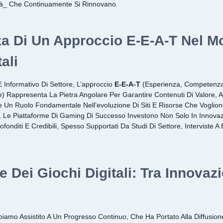
ità_ Che Continuamente Si Rinnovano.
za Di Un Approccio E-E-A-T Nel M
ali
E Informativo Di Settore, L’approccio
E-E-A-T
(Esperienza, Competenza,
 Rappresenta La Pietra Angolare Per Garantire Contenuti Di Valore, Affi
 Un Ruolo Fondamentale Nell’evoluzione Di Siti E Risorse Che Voglio
o, Le Piattaforme Di Gaming Di Successo Investono Non Solo In Innova
onditi E Credibili, Spesso Supportati Da Studi Di Settore, Interviste A E
e Dei Giochi Digitali: Tra Innovaz
bbiamo Assistito A Un Progresso Continuo, Che Ha Portato Alla Diffusio