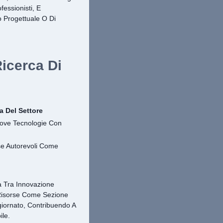
essionisti, E
o Progettuale O Di
Ricerca Di
a Del Settore
uove Tecnologie Con
se Autorevoli Come
ia Tra Innovazione
 Risorse Come Sezione
iornato, Contribuendo A
ile.