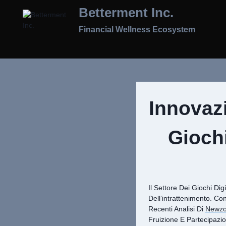
Skip
Betterment Inc.
To
Content
Financial Wellness Ecosystem
Innovaz
Gioch
Il Settore Dei Giochi Di
Dell’intrattenimento. Co
Recenti Analisi Di
Newz
Fruizione E Partecipazio