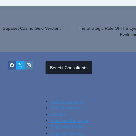
i Supabet Casino Geld Verdient
The Strategic Role Of The Ey
Evolutio
Benefit Consultants
Debt Assumption
Debt Testimonials
EBooks
Employee Retention
Employee Survey
Employer Survey