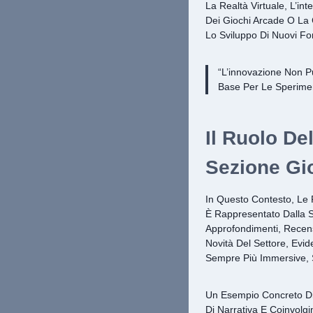
La Realtà Virtuale, L’int
Dei Giochi Arcade O La 
Lo Sviluppo Di Nuovi Fo
“L’innovazione Non P
Base Per Le Sperimen
Il Ruolo De
Sezione Gi
In Questo Contesto, Le
È Rappresentato Dalla S
Approfondimenti, Recens
Novità Del Settore, Evi
Sempre Più Immersive, S
Un Esempio Concreto Di
Di Narrativa E Coinvolg