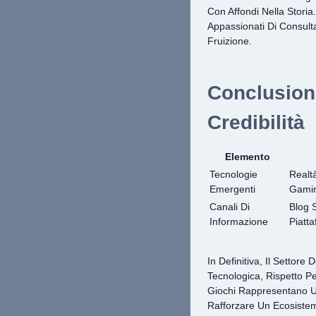
Con Affondi Nella Storia
Appassionati Di Consult
Fruizione.
Conclusioni
Credibilità
Elemento
Tecnologie
Realtà
Emergenti
Gami
Canali Di
Blog S
Informazione
Piatta
In Definitiva, Il Settor
Tecnologica, Rispetto P
Giochi Rappresentano U
Rafforzare Un Ecosistem