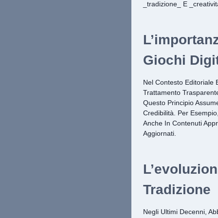
_tradizione_ E _creativ
L’importan
Giochi Digit
Nel Contesto Editoriale 
Trattamento Trasparente)
Questo Principio Assume
Credibilità. Per Esempi
Anche In Contenuti Approf
Aggiornati.
L’evoluzion
Tradizione
Negli Ultimi Decenni, A