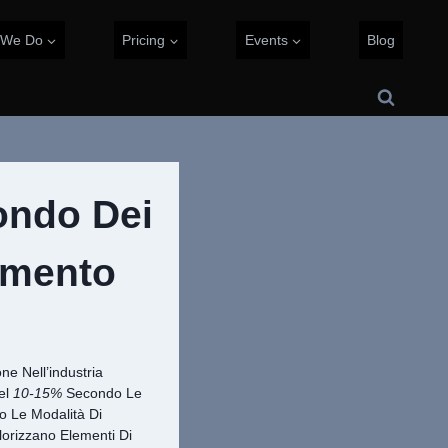
 We Do
Pricing
Events
Blog
ondo Dei
imento
ne Nell’industria
el
10-15%
Secondo Le
o Le Modalità Di
lorizzano Elementi Di