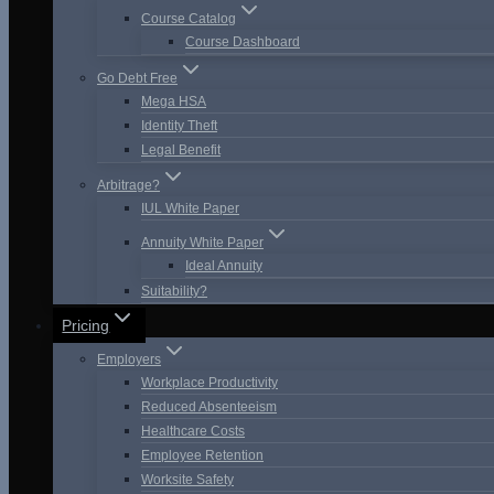
Course Catalog
Course Dashboard
Go Debt Free
Mega HSA
Identity Theft
Legal Benefit
Arbitrage?
IUL White Paper
Annuity White Paper
Ideal Annuity
Suitability?
Pricing
Employers
Workplace Productivity
Reduced Absenteeism
Healthcare Costs
Employee Retention
Worksite Safety