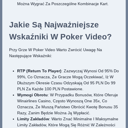
Można Wygrać Za Poszczególne Kombinacje Kart.
Jakie Są Najważniejsze
Wskaźniki W Poker Video?
Przy Grze W Poker Video Warto Zwrócić Uwagę Na
Następujące Wskaźniki:
RTP (Return To Player)
: Zazwyczaj Wynosi Od 95% Do
99%, Co Oznacza, Że Gracze Mogą Oczekiwać, Iż W
Dłuższym Okresie Czasu Odzyskają Od 95 PLN Do 99
PLN Za Każde 100 PLN Postawione.
Wymogi Obrotu
: W Przypadku Bonusów, Które Oferuje
Winairlines Casino, Często Wynoszą One 35x, Co
Oznacza, Że Muszą Państwo Obrócić Kwotę Bonusu 35
Razy, Zanim Będzie Można Ją Wypłacić.
Limity Zakładów
: Warto Znać Minimalne I Maksymalne
Limity Zakładów, Które Mogą Się Różnić W Zależności