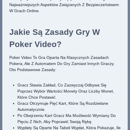
Najważniejszych Aspektów Związanych Z Bezpieczeństwem
W Grach Online.
Jakie Są Zasady Gry W
Poker Video?
Poker Video To Gra Oparta Na Klasycznych Zasadach
Pokera, Ale Z Automatem Do Gry Zamiast Innych Graczy.
Oto Podstawowe Zasady:
Gracz Stawia Zakład, Co Zazwyczaj Odbywa Się
Poprzez Wybór Wartości Monety Oraz Liczby Monet,
Które Chce Postawić.
Gracz Otrzymuje Pięć Kart, Które Są Rozdzielane
Automatycznie.
Po Obejrzeniu Kart Gracz Ma Możliwość Wymiany Do
Pięciu Z Nich, Aby Poprawić Swoją Rękę.
Wypłaty Są Oparte Na Tabeli Wypłat, Która Pokazuje, Ile