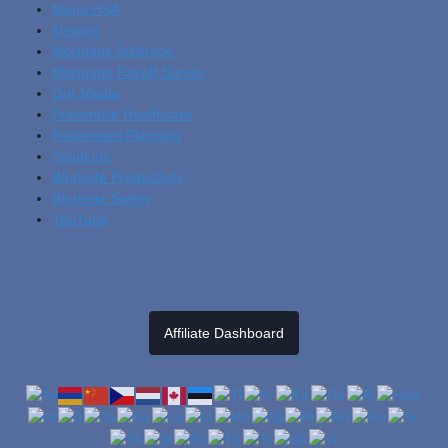
Mega HSA
Mission
Mortgage Arbitrage
Mortgage Payoff Survey
Our Media
Preventive Healthcare
Retirement Planning
Solutions
Worksite Productivity
Worksite Safety
YouTube
Affiliate Dashboard