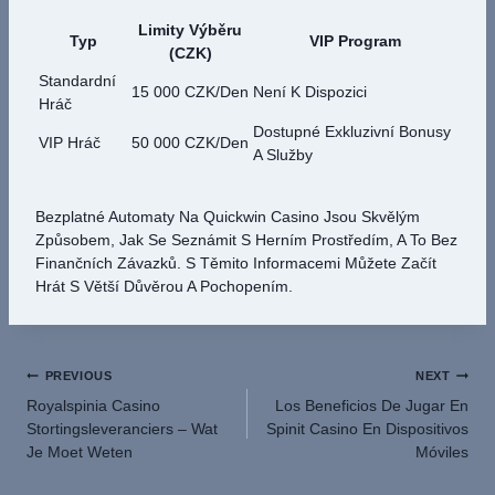
Limity Výběru
Typ
VIP Program
(CZK)
Standardní
15 000 CZK/den
Není K Dispozici
Hráč
Dostupné Exkluzivní Bonusy
VIP Hráč
50 000 CZK/den
A Služby
Bezplatné Automaty Na Quickwin Casino Jsou Skvělým
Způsobem, Jak Se Seznámit S Herním Prostředím, A To Bez
Finančních Závazků. S Těmito Informacemi Můžete Začít
Hrát S Větší Důvěrou A Pochopením.
Post
PREVIOUS
NEXT
Royalspinia Casino
Los Beneficios De Jugar En
Navigation
Stortingsleveranciers – Wat
Spinit Casino En Dispositivos
Je Moet Weten
Móviles