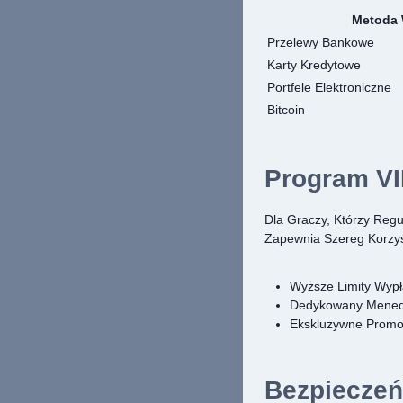
Metoda 
Przelewy Bankowe
Karty Kredytowe
Portfele Elektroniczne
Bitcoin
Program VI
Dla Graczy, Którzy Regu
Zapewnia Szereg Korzyś
Wyższe Limity Wypł
Dedykowany Menedże
Ekskluzywne Promoc
Bezpieczeń