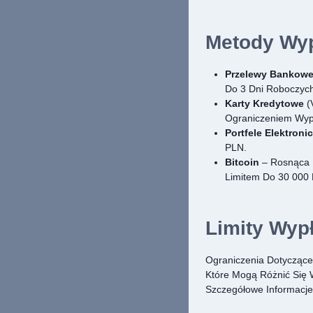
Metody Wyp
Przelewy Bankow
Do 3 Dni Roboczych
Karty Kredytowe
(
Ograniczeniem Wypł
Portfele Elektroni
PLN.
Bitcoin
– Rosnąca P
Limitem Do 30 000
Limity Wyp
Ograniczenia Dotyczące 
Które Mogą Różnić Się 
Szczegółowe Informacje