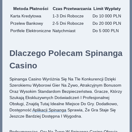
Metoda Płatności
Czas Przetwarzania
Limit Wypłaty
Karta Kredytowa
1-3 Dni Robocze
Do 10 000 PLN
Przelew Bankowy
2-5 Dni Robocze
Do 20 000 PLN
Portfele Elektroniczne
Natychmiast
Do 5 000 PLN
Dlaczego Polecam Spinanga
Casino
Spinanga Casino Wyróżnia Się Na Tle Konkurencji Dzięki
Szerokiemu Wyborowi Gier Na Żywo, Atrakcyjnym Bonusom
Oraz Wysokim Standardom Bezpieczeństwa. Gracze, Którzy
Szukają Ekskluzywnych Doświadczeń I Profesjonalnej
Obsługi, Znajdą Tutaj Idealne Miejsce Do Gry. Dodatkowo,
Dostępność
Aplikacji Spinanga
Sprawia, Że Gra Staje Się
Jeszcze Bardziej Dostępna I Wygodna.
Podsumowując, Gry Na Żywo W Spinanga Casino Oferują