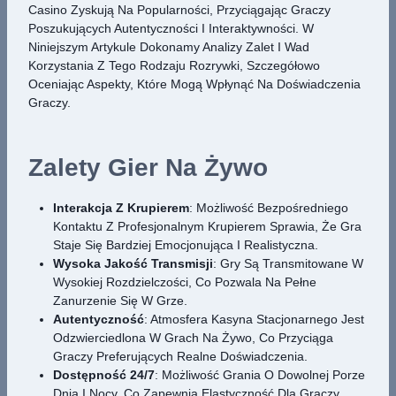
Casino Zyskują Na Popularności, Przyciągając Graczy
Poszukujących Autentyczności I Interaktywności. W
Niniejszym Artykule Dokonamy Analizy Zalet I Wad
Korzystania Z Tego Rodzaju Rozrywki, Szczegółowo
Oceniając Aspekty, Które Mogą Wpłynąć Na Doświadczenia
Graczy.
Zalety Gier Na Żywo
Interakcja Z Krupierem
: Możliwość Bezpośredniego
Kontaktu Z Profesjonalnym Krupierem Sprawia, Że Gra
Staje Się Bardziej Emocjonująca I Realistyczna.
Wysoka Jakość Transmisji
: Gry Są Transmitowane W
Wysokiej Rozdzielczości, Co Pozwala Na Pełne
Zanurzenie Się W Grze.
Autentyczność
: Atmosfera Kasyna Stacjonarnego Jest
Odzwierciedlona W Grach Na Żywo, Co Przyciąga
Graczy Preferujących Realne Doświadczenia.
Dostępność 24/7
: Możliwość Grania O Dowolnej Porze
Dnia I Nocy, Co Zapewnia Elastyczność Dla Graczy.