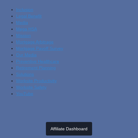
Inclusion
Legal Benefit
Media
Mega HSA
Mission
Mortgage Arbitrage
Mortgage Payoff Survey
Our Media
Preventive Healthcare
Retirement Planning
Solutions
Worksite Productivity
Worksite Safety
YouTube
Affiliate Dashboard