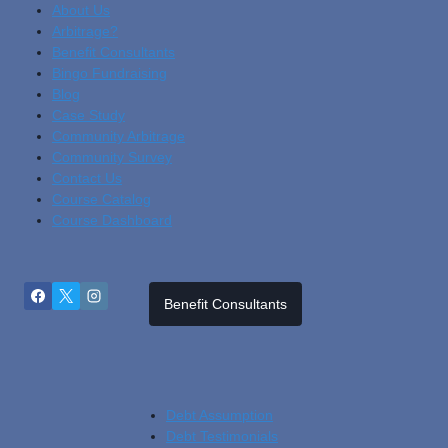
About Us
Arbitrage?
Benefit Consultants
Bingo Fundraising
Blog
Cas
E Study
Community Arbitrage
Community Survey
Contact Us
Course Catalog
Course Dashboard
Benefit Consultants
Debt Assumption
Debt Testimonials