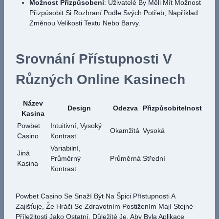
Možnost Přizpůsobení
: Uživatelé By Měli Mít Možnost
Přizpůsobit Si Rozhraní Podle Svých Potřeb, Například
Změnou Velikosti Textu Nebo Barvy.
Srovnání Přístupnosti V
Různých Online Kasinech
Název
Design
Odezva
Přizpůsobitelnost
Kasina
Powbet
Intuitivní, Vysoký
Okamžitá
Vysoká
Casino
Kontrast
Variabilní,
Jiná
Průměrný
Průměrná
Střední
Kasina
Kontrast
Powbet Casino Se Snaží Být Na Špici Přístupnosti A
Zajišťuje, Že Hráči Se Zdravotním Postižením Mají Stejné
Příležitosti Jako Ostatní. Důležité Je, Aby Byla Aplikace