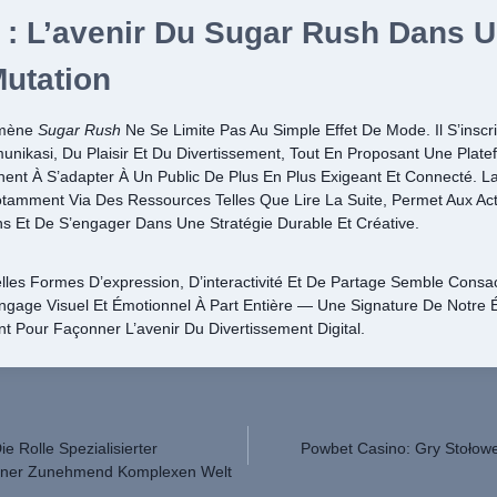
 : L’avenir Du Sugar Rush Dans 
Mutation
omène
Sugar Rush
Ne Se Limite Pas Au Simple Effet De Mode. Il S’insc
nikasi, Du Plaisir Et Du Divertissement, Tout En Proposant Une Plate
ent À S’adapter À Un Public De Plus En Plus Exigeant Et Connecté. 
amment Via Des Ressources Telles Que Lire La Suite, Permet Aux Ac
ons Et De S’engager Dans Une Stratégie Durable Et Créative.
les Formes D’expression, D’interactivité Et De Partage Semble Consa
gage Visuel Et Émotionnel À Part Entière — Une Signature De Notre 
nt Pour Façonner L’avenir Du Divertissement Digital.
e Rolle Spezialisierter
Powbet Casino: Gry Stołow
n Einer Zunehmend Komplexen Welt