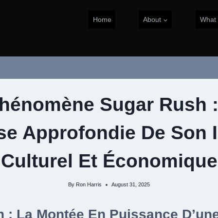
Home
About
What
hénomène Sugar Rush 
se Approfondie De Son 
Culturel Et Économique
By
Ron Harris
August 31, 2025
on : La Montée En Puissance D’un