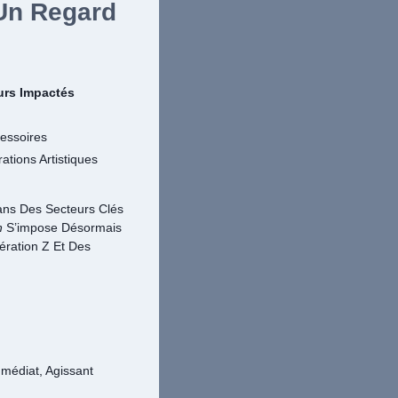
Un Regard
urs Impactés
essoires
ations Artistiques
Dans Des Secteurs Clés
h
S’impose Désormais
ration Z Et Des
médiat, Agissant