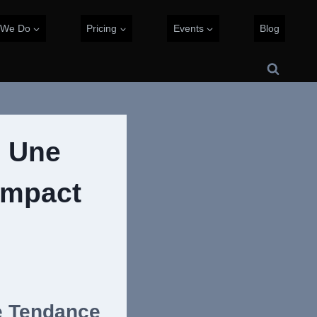
 We Do
Pricing
Events
Blog
: Une
Impact
e Tendance