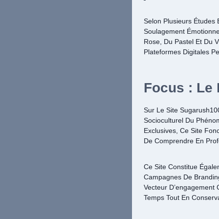
Selon Plusieurs Étude
Soulagement Émotionnel
Rose, Du Pastel Et Du Vi
Plateformes Digitales P
Focus : Le
Sur Le Site Sugarush100
Socioculturel Du Phéno
Exclusives, Ce Site Fo
De Comprendre En Prof
Ce Site Constitue Égale
Campagnes De Branding 
Vecteur D’engagement C
Temps Tout En Conserva