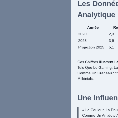
Les Donnée
Analytique
Année
Re
2020
2,3
2023
3,9
Projection 2025
5,1
Ces Chiffres Illustrent
Tels Que Le Gaming, La
Comme Un Créneau Strat
Millénials.
Une Influe
« La Couleur, La Dou
Comme Un Antidote A