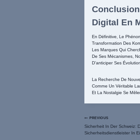
Conclusion
Digital En 
En Définitive, Le Phén
Transformation Des Komu
Les Marques Qui Cherch
De Ses Mécanismes, Not
D’anticiper Ses Évoluti
La Recherche De Nouvel
Comme Un Véritable Lan
Et La Nostalgie Se Mêle
Post
PREVIOUS
Sicherheit In Der Schweiz: Di
Navigation
Sicherheitsdienstleister I