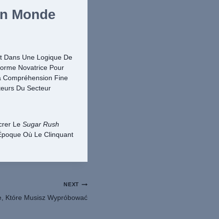
Un Monde
rit Dans Une Logique De
forme Novatrice Pour
La Compréhension Fine
teurs Du Secteur
crer Le
Sugar Rush
Époque Où Le Clinquant
NEXT
e, Które Musisz Wypróbować