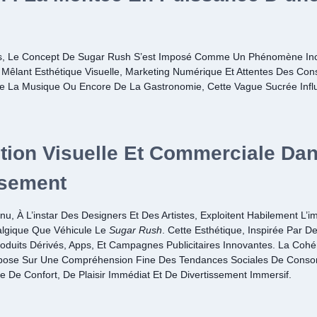
s, Le Concept De
Sugar Rush
S’est Imposé Comme Un Phénomène Inc
Mêlant Esthétique Visuelle, Marketing Numérique Et Attentes Des Con
e La Musique Ou Encore De La Gastronomie, Cette Vague Sucrée Influ
tion Visuelle Et Commerciale Dan
ssement
u, À L’instar Des Designers Et Des Artistes, Exploitent Habilement L’i
algique Que Véhicule Le
Sugar Rush
. Cette Esthétique, Inspirée Par D
roduits Dérivés, Apps, Et Campagnes Publicitaires Innovantes. La Coh
pose Sur Une Compréhension Fine Des Tendances Sociales De Cons
 De Confort, De Plaisir Immédiat Et De Divertissement Immersif.