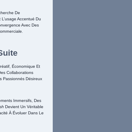
cherche De
t L’usage Accentué Du
 Convergence Avec Des
Commerciale.
Suite
réatif, Économique Et
es Collaborations
es Passionnés Désireux
nements Immersifs, Des
sh
Devient Un Véritable
cité À Évoluer Dans Le