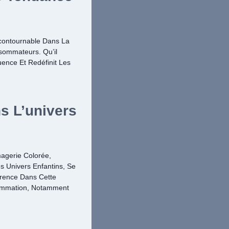
ontournable Dans La
sommateurs. Qu’il
ence Et Redéfinit Les
s L’univers
magerie Colorée,
es Univers Enfantins, Se
érence Dans Cette
ommation, Notamment