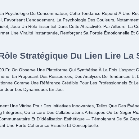
s En Psychologie Du Consommateur, Cette Tendance Répond À Une Re
, Favorisant L’engagement. La Psychologie Des Couleurs, Notammen
olet, Joue Un Rôle Essentiel Dans Cette Attractivité. Par Ailleurs, La
ermet Une Viralité Instantanée, Renforçant Sa Portée Émotionnelle Et 
 Rôle Stratégique Du Lien
Lire La 
0.fr, On Observe Une Plateforme Qui Synthétise À La Fois L’aspect C
mène. En Proposant Des Ressources, Des Analyses De Tendances Et D
nctionne Comme Une Référence Crédible Pour Les Professionnels Et L
ondeur Les Dynamiques En Jeu.
ment Une Vitrine Pour Des Initiatives Innovantes, Telles Que Des Évé
Intégrées, Ou Encore Des Collaborations Artistiques Où Le
Sugar Ru
ommunautaire Et D’idéalisation Esthétique — Témoignant De Sa Capa
nt Une Forte Cohérence Visuelle Et Conceptuelle.