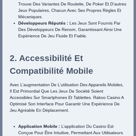
Trouve Des Variantes De Roulette, De Poker Et D’autres
Jeux Populaires, Chacun Avec Ses Propres Règles Et
Mécaniques.
Développeurs Réputés :
Les Jeux Sont Fournis Par
Des Développeurs De Renom, Garantissant Ainsi Une
Expérience De Jeu Fluide Et Fiable.
2. Accessibilité Et
Compatibilité Mobile
Avec L’augmentation De L’utilisation Des Appareils Mobiles,
Il Est Primordial Que Les Jeux De Société Soient
Accessibles Sur Smartphones Et Tablettes. Rakoo Casino A
Optimisé Son Interface Pour Garantir Une Expérience De
Jeu Agréable En Déplacement.
Application Mobile :
L’application Du Casino Est
Conçue Pour Être Intuitive, Permettant Aux Utilisateurs