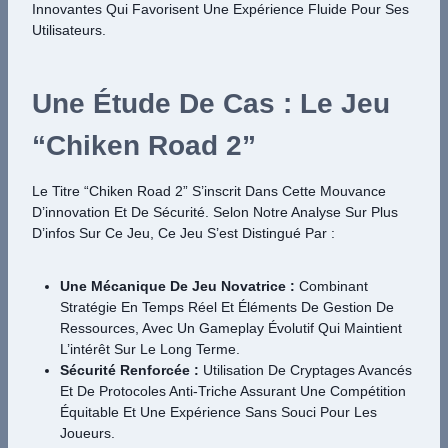
Innovantes Qui Favorisent Une Expérience Fluide Pour Ses
Utilisateurs.
Une Étude De Cas : Le Jeu
“Chiken Road 2”
Le Titre “Chiken Road 2” S’inscrit Dans Cette Mouvance
D’innovation Et De Sécurité. Selon Notre Analyse Sur Plus
D’infos Sur Ce Jeu, Ce Jeu S’est Distingué Par :
Une Mécanique De Jeu Novatrice :
Combinant
Stratégie En Temps Réel Et Éléments De Gestion De
Ressources, Avec Un Gameplay Évolutif Qui Maintient
L’intérêt Sur Le Long Terme.
Sécurité Renforcée :
Utilisation De Cryptages Avancés
Et De Protocoles Anti-Triche Assurant Une Compétition
Équitable Et Une Expérience Sans Souci Pour Les
Joueurs.