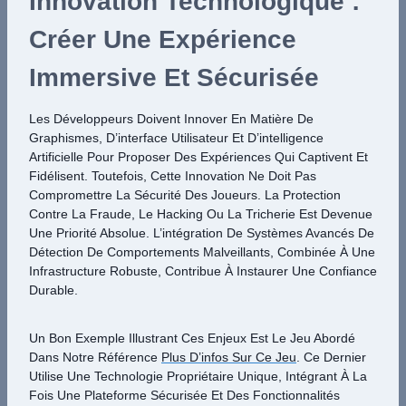
Innovation Technologique :
Créer Une Expérience
Immersive Et Sécurisée
Les Développeurs Doivent Innover En Matière De
Graphismes, D’interface Utilisateur Et D’intelligence
Artificielle Pour Proposer Des Expériences Qui Captivent Et
Fidélisent. Toutefois, Cette Innovation Ne Doit Pas
Compromettre La Sécurité Des Joueurs. La Protection
Contre La Fraude, Le Hacking Ou La Tricherie Est Devenue
Une Priorité Absolue. L’intégration De Systèmes Avancés De
Détection De Comportements Malveillants, Combinée À Une
Infrastructure Robuste, Contribue À Instaurer Une Confiance
Durable.
Un Bon Exemple Illustrant Ces Enjeux Est Le Jeu Abordé
Dans Notre Référence
Plus D’infos Sur Ce Jeu
. Ce Dernier
Utilise Une Technologie Propriétaire Unique, Intégrant À La
Fois Une Plateforme Sécurisée Et Des Fonctionnalités