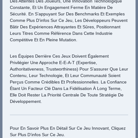
Des Attentes Des Joueurs, Une Innovation Technologique
Constante, Et Un Engagement Ferme En Matière De
Sécurité. En S’appuyant Sur Des Benchmarks Et Exemples
Comme Plus D’infos Sur Ce Jeu, Les Développeurs Peuvent
Bâtir Des Expériences Attrayantes Et Sûres, Positionnant
Leurs Titres Comme Référence Dans Cette Industrie
Compétitive Et En Pleine Mutation.
Les Équipes Derrière Ces Jeux Doivent Également
Privilégier Une Approche E-E-A-T (Expertise,
Authoritativeness, Trustworthiness) Pour S’assurer Que Leur
Contenu, Leur Technologie, Et Leur Communauté Soient
Perçus Comme Crédibles Et Professionnelles. La Confiance
Étant Un Facteur Clé Dans La Fidélisation À Long Terme,
Elle Doit Rester La Priorité Centrale De Toute Stratégie De
Développement.
Pour En Savoir Plus En Détail Sur Ce Jeu Innovant, Cliquez
Sur Plus D’infos Sur Ce Jeu.