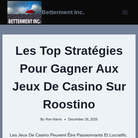
Skip
To
Betterment Inc.
Content
Les Top Stratégies
Pour Gagner Aux
Jeux De Casino Sur
Roostino
By
Ron Harris
December 28, 2025
Les Jeux De Casino Peuvent Être Passionnants Et Lucratifs,