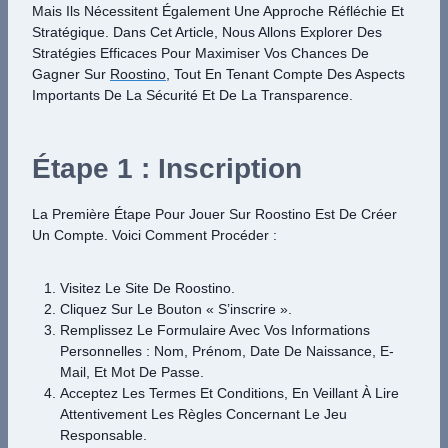
Mais Ils Nécessitent Également Une Approche Réfléchie Et
Stratégique. Dans Cet Article, Nous Allons Explorer Des
Stratégies Efficaces Pour Maximiser Vos Chances De
Gagner Sur
Roostino
, Tout En Tenant Compte Des Aspects
Importants De La Sécurité Et De La Transparence.
Étape 1 : Inscription
La Première Étape Pour Jouer Sur Roostino Est De Créer
Un Compte. Voici Comment Procéder :
Visitez Le Site De Roostino.
Cliquez Sur Le Bouton « S’inscrire ».
Remplissez Le Formulaire Avec Vos Informations
Personnelles : Nom, Prénom, Date De Naissance, E-
Mail, Et Mot De Passe.
Acceptez Les Termes Et Conditions, En Veillant À Lire
Attentivement Les Règles Concernant Le Jeu
Responsable.