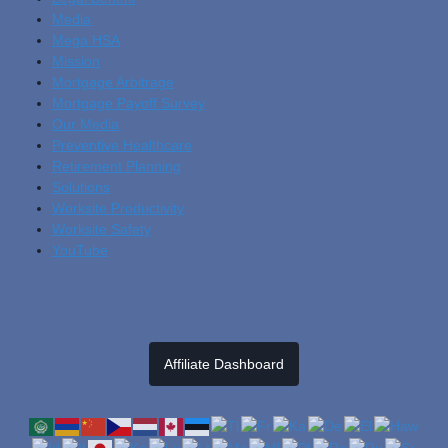
Media
Mega HSA
Mission
Mortgage Arbitrage
Mortgage Payoff Survey
Our Media
Preventive Healthcare
Retirement Planning
Solutions
Worksite Productivity
Worksite Safety
YouTube
Affiliate Dashboard