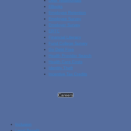
Debt Testimonials
EBooks
Employee Retention
Employee Survey
Employer Survey
ERTC
Financial Literacy
Fund College Survey
Go Debt Free
Health Provider Search
Health Care Costs
Identity Theft
Incentive Tax Credits
Careers
Inclusion
Legal Benefit