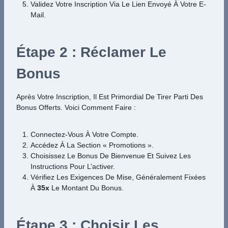
Validez Votre Inscription Via Le Lien Envoyé À Votre E-
Mail.
Étape 2 : Réclamer Le
Bonus
Après Votre Inscription, Il Est Primordial De Tirer Parti Des
Bonus Offerts. Voici Comment Faire :
Connectez-Vous À Votre Compte.
Accédez À La Section « Promotions ».
Choisissez Le Bonus De Bienvenue Et Suivez Les
Instructions Pour L’activer.
Vérifiez Les Exigences De Mise, Généralement Fixées
À
35x
Le Montant Du Bonus.
Étape 3 : Choisir Les