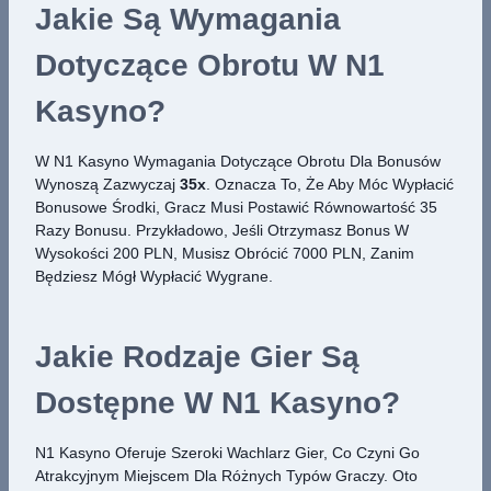
Jakie Są Wymagania
Dotyczące Obrotu W N1
Kasyno?
W N1 Kasyno Wymagania Dotyczące Obrotu Dla Bonusów
Wynoszą Zazwyczaj
35x
. Oznacza To, Że Aby Móc Wypłacić
Bonusowe Środki, Gracz Musi Postawić Równowartość 35
Razy Bonusu. Przykładowo, Jeśli Otrzymasz Bonus W
Wysokości 200 PLN, Musisz Obrócić 7000 PLN, Zanim
Będziesz Mógł Wypłacić Wygrane.
Jakie Rodzaje Gier Są
Dostępne W N1 Kasyno?
N1 Kasyno Oferuje Szeroki Wachlarz Gier, Co Czyni Go
Atrakcyjnym Miejscem Dla Różnych Typów Graczy. Oto