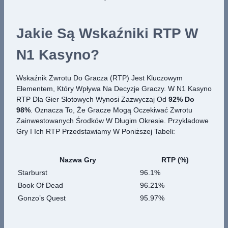
Jakie Są Wskaźniki RTP W
N1 Kasyno?
Wskaźnik Zwrotu Do Gracza (RTP) Jest Kluczowym
Elementem, Który Wpływa Na Decyzje Graczy. W N1 Kasyno
RTP Dla Gier Slotowych Wynosi Zazwyczaj Od
92% Do
98%
. Oznacza To, Że Gracze Mogą Oczekiwać Zwrotu
Zainwestowanych Środków W Długim Okresie. Przykładowe
Gry I Ich RTP Przedstawiamy W Poniższej Tabeli:
Nazwa Gry
RTP (%)
Starburst
96.1%
Book Of Dead
96.21%
Gonzo’s Quest
95.97%