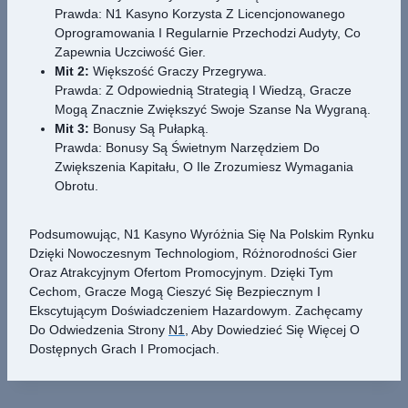
Prawda: N1 Kasyno Korzysta Z Licencjonowanego
Oprogramowania I Regularnie Przechodzi Audyty, Co
Zapewnia Uczciwość Gier.
Mit 2:
Większość Graczy Przegrywa.
Prawda: Z Odpowiednią Strategią I Wiedzą, Gracze
Mogą Znacznie Zwiększyć Swoje Szanse Na Wygraną.
Mit 3:
Bonusy Są Pułapką.
Prawda: Bonusy Są Świetnym Narzędziem Do
Zwiększenia Kapitału, O Ile Zrozumiesz Wymagania
Obrotu.
Podsumowując, N1 Kasyno Wyróżnia Się Na Polskim Rynku
Dzięki Nowoczesnym Technologiom, Różnorodności Gier
Oraz Atrakcyjnym Ofertom Promocyjnym. Dzięki Tym
Cechom, Gracze Mogą Cieszyć Się Bezpiecznym I
Ekscytującym Doświadczeniem Hazardowym. Zachęcamy
Do Odwiedzenia Strony
N1
, Aby Dowiedzieć Się Więcej O
Dostępnych Grach I Promocjach.