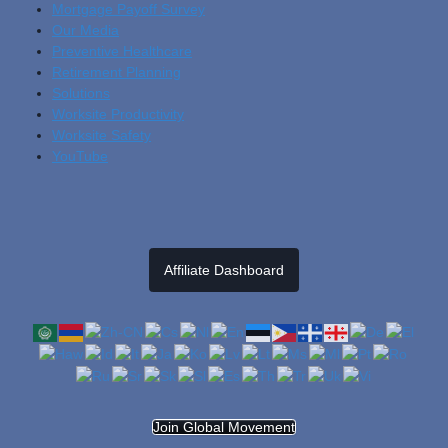
Mortgage Payoff Survey
Our Media
Preventive Healthcare
Retirement Planning
Solutions
Worksite Productivity
Worksite Safety
YouTube
Affiliate Dashboard
Join Global Movement