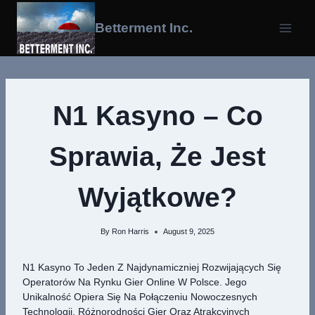
Skip
To
Betterment Inc.
Content
N1 Kasyno – Co
Sprawia, Że Jest
Wyjątkowe?
By
Ron Harris
August 9, 2025
N1 Kasyno To Jeden Z Najdynamiczniej Rozwijających Się
Operatorów Na Rynku Gier Online W Polsce. Jego
Unikalność Opiera Się Na Połączeniu Nowoczesnych
Technologii, Różnorodności Gier Oraz Atrakcyjnych