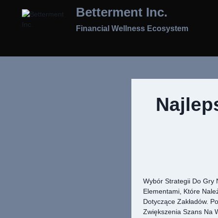
Skip
Betterment Inc.
To
Content
Financial Wellness Ecosystem
Najlep
Wybór Strategii Do Gr
Elementami, Które Nale
Dotyczące Zakładów. Pon
Zwiększenia Szans Na 