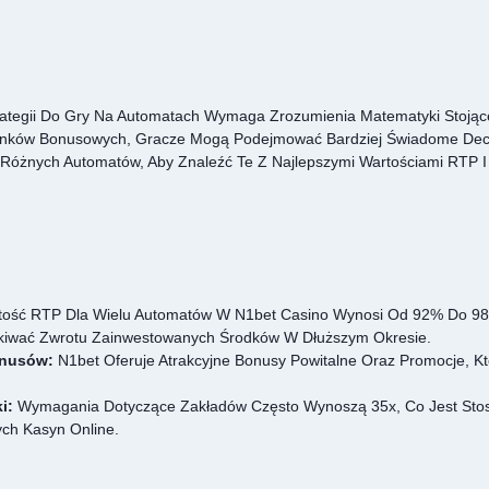
ategii Do Gry Na Automatach Wymaga Zrozumienia Matematyki Stojące
unków Bonusowych, Gracze Mogą Podejmować Bardziej Świadome Decy
óżnych Automatów, Aby Znaleźć Te Z Najlepszymi Wartościami RTP I 
ość RTP Dla Wielu Automatów W N1bet Casino Wynosi Od 92% Do 98
iwać Zwrotu Zainwestowanych Środków W Dłuższym Okresie.
nusów:
N1bet Oferuje Atrakcyjne Bonusy Powitalne Oraz Promocje, K
i:
Wymagania Dotyczące Zakładów Często Wynoszą 35x, Co Jest Sto
ch Kasyn Online.