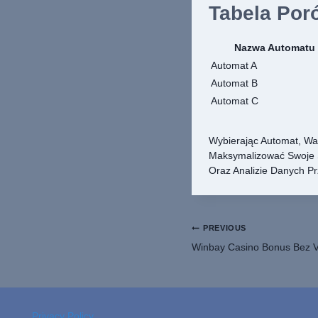
Tabela Po
Nazwa Automatu
Automat A
Automat B
Automat C
Wybierając Automat, W
Maksymalizować Swoje S
Oraz Analizie Danych P
Post
PREVIOUS
Winbay Casino Bonus Bez V
Navigation
Privacy Policy