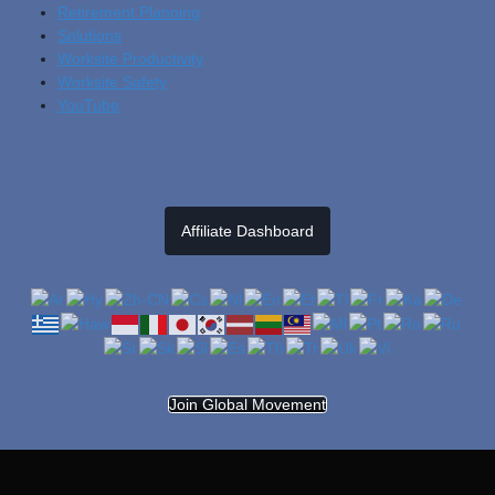
Retirement Planning
Solutions
Worksite Productivity
Worksite Safety
YouTube
Affiliate Dashboard
Join Global Movement