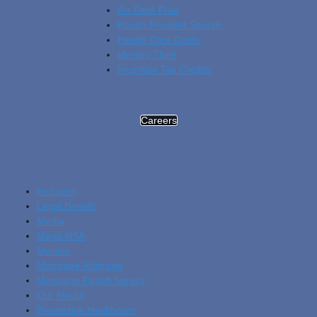
Go Debt Free
Health Provider Search
Health Care Costs
Identity Theft
Incentive Tax Credits
Careers
Inclusion
Legal Benefit
Media
Mega HSA
Mission
Mortgage Arbitrage
Mortgage Payoff Survey
Our Media
Preventive Healthcare