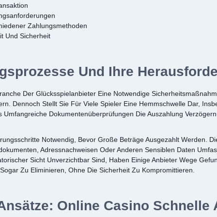
ransaktion
rungsanforderungen
chiedener Zahlungsmethoden
t Und Sicherheit
ungsprozesse Und Ihre Herausford
r Branche Der Glücksspielanbieter Eine Notwendige Sicherheitsmaßnah
rn. Dennoch Stellt Sie Für Viele Spieler Eine Hemmschwelle Dar, In
ass Umfangreiche Dokumentenüberprüfungen Die Auszahlung Verzögern
izierungsschritte Notwendig, Bevor Große Beträge Ausgezahlt Werden. 
dokumenten, Adressnachweisen Oder Anderen Sensiblen Daten Umfas
rischer Sicht Unverzichtbar Sind, Haben Einige Anbieter Wege Gefund
ogar Zu Eliminieren, Ohne Die Sicherheit Zu Kompromittieren.
 Ansätze: Online Casino Schnelle