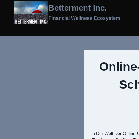
Skip
Betterment Inc.
To
Content
Financial Wellness Ecosystem
Online
Sch
In Der Welt Der Online-