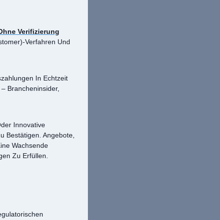
hne Verifizierung
ustomer)-Verfahren Und
szahlungen In Echtzeit
– Brancheninsider,
Oder Innovative
Zu Bestätigen. Angebote,
n Eine Wachsende
en Zu Erfüllen.
egulatorischen