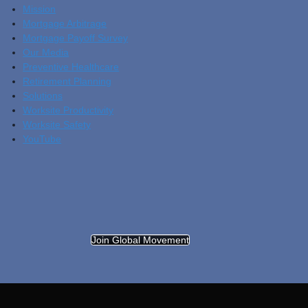
Mission
Mortgage Arbitrage
Mortgage Payoff Survey
Our Media
Preventive Healthcare
Retirement Planning
Solutions
Worksite Productivity
Worksite Safety
YouTube
Join Global Movement