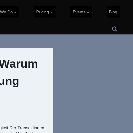
 We Do
Pricing
Events
Blog
 Warum
rung
gkeit Der Transaktionen