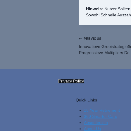
Hinweis:
Nutzer Sollten
Sowohl Schnelle Auszah
Post
PREVIOUS
Innovatieve Groeistrategieë
Navigation
Progressieve Multipliers De
Privacy Policy
Quick Links
15 Year Retirement
360 Smarter Care
Absenteeism
About Us