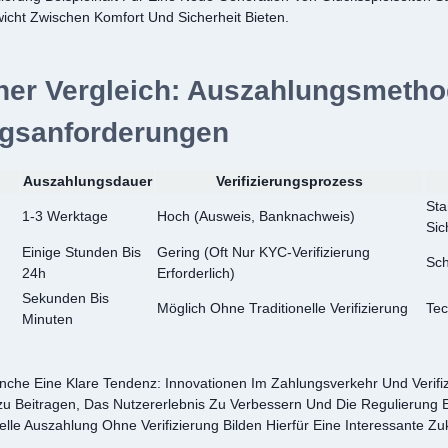
icht Zwischen Komfort Und Sicherheit Bieten.
cher Vergleich: Auszahlungsmeth
ungsanforderungen
Auszahlungsdauer
Verifizierungsprozess
Sta
1-3 Werktage
Hoch (Ausweis, Banknachweis)
Sic
Einige Stunden Bis
Gering (oft Nur KYC-Verifizierung
Sch
24h
Erforderlich)
Sekunden Bis
Möglich Ohne Traditionelle Verifizierung
Tec
Minuten
nche Eine Klare Tendenz: Innovationen Im Zahlungsverkehr Und Verif
 Beitragen, Das Nutzererlebnis Zu Verbessern Und Die Regulierung Ei
lle Auszahlung Ohne Verifizierung Bilden Hierfür Eine Interessante Zu