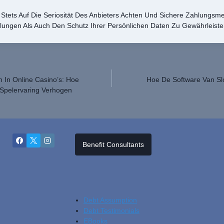
 Stets Auf Die Seriosität Des Anbieters Achten Und Sichere Zahlung
lungen Als Auch Den Schutz Ihrer Persönlichen Daten Zu Gewährleiste
n In Online Casino’s: Hoe
Hoe De Software Van Sl
 Spelervaring Verhogen
Benefit Consultants
Debt Assumption
Debt Testimonials
EBooks