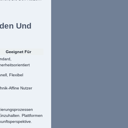
oden Und
Geeignet Für
ndard,
herheitsorientiert
nell, Flexibel
hnik-Affine Nutzer
izierungsprozessen
nzuhalten. Plattformen
kunftsperspektive.