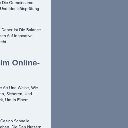
Wie Die Gemeinsame
Und Identitätsprüfung
 Daher Ist Die Balance
zen Auf Innovative
teht.
Im Online-
ie Art Und Weise, Wie
en, Sicheren, Und
eit, Um In Einem
 Casino Schnelle
tehen, Die Den Nutzern