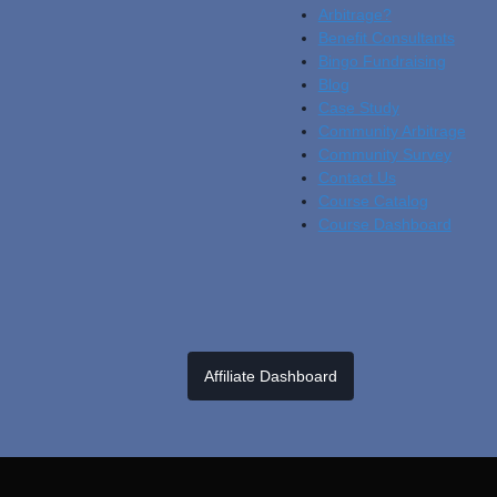
Arbitrage?
Benefit Consultants
Bingo Fundraising
Blog
Cas
E Study
Community Arbitrage
Community Survey
Contact Us
Course Catalog
Course Dashboard
Affiliate Dashboard