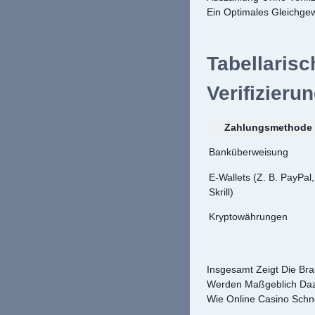
Ein Optimales Gleichgew
Tabellaris
Verifizier
Zahlungsmethode
Banküberweisung
E-Wallets (z. B. PayPal,
Skrill)
Kryptowährungen
Insgesamt Zeigt Die Bra
Werden Maßgeblich Dazu
Wie Online Casino Schne