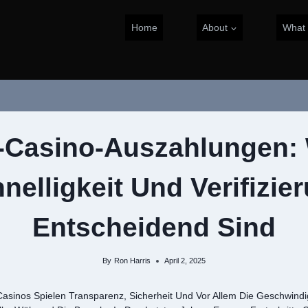
Home
About
What
-Casino-Auszahlungen:
nelligkeit Und Verifizie
Entscheidend Sind
By
Ron Harris
April 2, 2025
Casinos Spielen Transparenz, Sicherheit Und Vor Allem Die Geschwindi