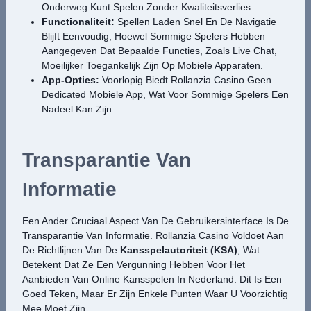
Onderweg Kunt Spelen Zonder Kwaliteitsverlies.
Functionaliteit:
Spellen Laden Snel En De Navigatie
Blijft Eenvoudig, Hoewel Sommige Spelers Hebben
Aangegeven Dat Bepaalde Functies, Zoals Live Chat,
Moeilijker Toegankelijk Zijn Op Mobiele Apparaten.
App-Opties:
Voorlopig Biedt Rollanzia Casino Geen
Dedicated Mobiele App, Wat Voor Sommige Spelers Een
Nadeel Kan Zijn.
Transparantie Van
Informatie
Een Ander Cruciaal Aspect Van De Gebruikersinterface Is De
Transparantie Van Informatie. Rollanzia Casino Voldoet Aan
De Richtlijnen Van De
Kansspelautoriteit (KSA)
, Wat
Betekent Dat Ze Een Vergunning Hebben Voor Het
Aanbieden Van Online Kansspelen In Nederland. Dit Is Een
Goed Teken, Maar Er Zijn Enkele Punten Waar U Voorzichtig
Mee Moet Zijn.