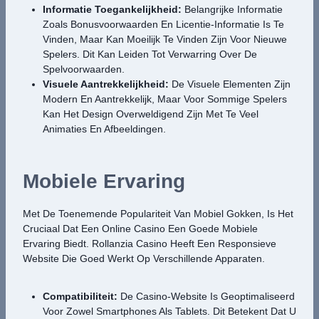
Informatie Toegankelijkheid:
Belangrijke Informatie
Zoals Bonusvoorwaarden En Licentie-Informatie Is Te
Vinden, Maar Kan Moeilijk Te Vinden Zijn Voor Nieuwe
Spelers. Dit Kan Leiden Tot Verwarring Over De
Spelvoorwaarden.
Visuele Aantrekkelijkheid:
De Visuele Elementen Zijn
Modern En Aantrekkelijk, Maar Voor Sommige Spelers
Kan Het Design Overweldigend Zijn Met Te Veel
Animaties En Afbeeldingen.
Mobiele Ervaring
Met De Toenemende Populariteit Van Mobiel Gokken, Is Het
Cruciaal Dat Een Online Casino Een Goede Mobiele
Ervaring Biedt. Rollanzia Casino Heeft Een Responsieve
Website Die Goed Werkt Op Verschillende Apparaten.
Compatibiliteit:
De Casino-Website Is Geoptimaliseerd
Voor Zowel Smartphones Als Tablets. Dit Betekent Dat U