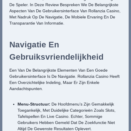
De Speler. In Deze Review Bespreken We De Belangrijkste
Aspecten Van De Gebruikersinterface Van Rollanzia Casino,
Met Nadruk Op De Navigatie, De Mobiele Ervaring En De
Transparantie Van Informatie.
Navigatie En
Gebruiksvriendelijkheid
Een Van De Belangrijkste Elementen Van Een Goede
Gebruikersinterface Is De Navigatie. Rollanzia Casino Heeft
Een Overzichtelijke Indeling, Maar Er Zijn Enkele
Aandachtspunten.
Menu-Structuur:
De Hoofdmenu’s Zijn Gemakkelijk
Toegankelijk, Met Duidelijke Categorieën Zoals Slots,
Tafelspellen En Live Casino. Echter, Sommige
Gebruikers Hebben Gemeld Dat De Zoekfunctie Niet
Altijd De Gewenste Resultaten Oplevert.