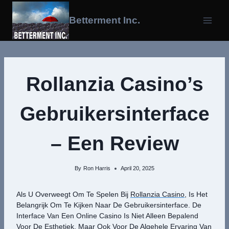
Skip
To
Betterment Inc.
Content
Rollanzia Casino’s
Gebruikersinterface
– Een Review
By
Ron Harris
April 20, 2025
Als U Overweegt Om Te Spelen Bij
Rollanzia Casino
, Is Het
Belangrijk Om Te Kijken Naar De Gebruikersinterface. De
Interface Van Een Online Casino Is Niet Alleen Bepalend
Voor De Esthetiek, Maar Ook Voor De Algehele Ervaring Van