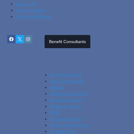
Contact Us
Course Catalog
Course Dashboard
Benefit Consultants
Debt Assumption
Debt Testimonials
EBooks
Employee Retention
Employee Survey
Employer Survey
ERTC
Financial Literacy
Fund College Survey
Go Debt Free