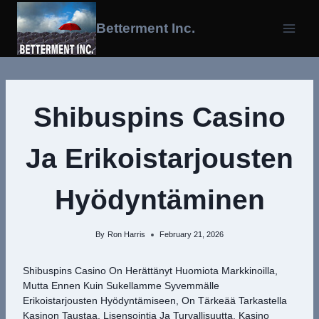
Skip
To
Betterment Inc.
Content
Shibuspins Casino
Ja Erikoistarjousten
Hyödyntäminen
By
Ron Harris
February 21, 2026
Shibuspins Casino On Herättänyt Huomiota Markkinoilla,
Mutta Ennen Kuin Sukellamme Syvemmälle
Erikoistarjousten Hyödyntämiseen, On Tärkeää Tarkastella
Kasinon Taustaa, Lisensointia Ja Turvallisuutta. Kasino