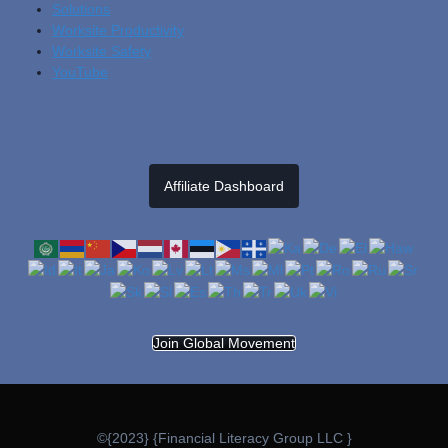
Solutions
Worksite Productivity
Worksite Safety
YouTube
Affiliate Dashboard
Join Global Movement
©{2023} {Financial Literacy Group LLC }