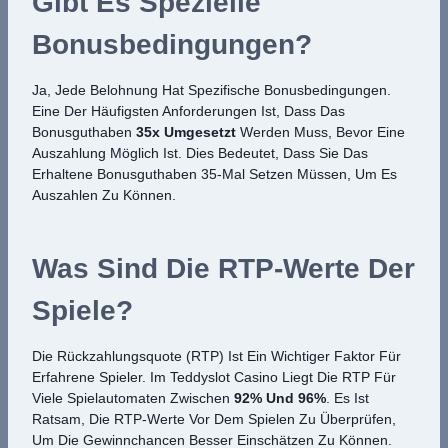
Gibt Es Spezielle
Bonusbedingungen?
Ja, Jede Belohnung Hat Spezifische Bonusbedingungen.
Eine Der Häufigsten Anforderungen Ist, Dass Das
Bonusguthaben
35x Umgesetzt
Werden Muss, Bevor Eine
Auszahlung Möglich Ist. Dies Bedeutet, Dass Sie Das
Erhaltene Bonusguthaben 35-Mal Setzen Müssen, Um Es
Auszahlen Zu Können.
Was Sind Die RTP-Werte Der
Spiele?
Die Rückzahlungsquote (RTP) Ist Ein Wichtiger Faktor Für
Erfahrene Spieler. Im Teddyslot Casino Liegt Die RTP Für
Viele Spielautomaten Zwischen
92% Und 96%
. Es Ist
Ratsam, Die RTP-Werte Vor Dem Spielen Zu Überprüfen,
Um Die Gewinnchancen Besser Einschätzen Zu Können.