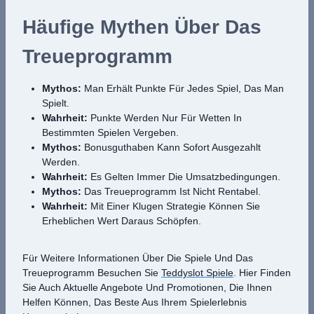
Häufige Mythen Über Das
Treueprogramm
Mythos:
Man Erhält Punkte Für Jedes Spiel, Das Man
Spielt.
Wahrheit:
Punkte Werden Nur Für Wetten In
Bestimmten Spielen Vergeben.
Mythos:
Bonusguthaben Kann Sofort Ausgezahlt
Werden.
Wahrheit:
Es Gelten Immer Die Umsatzbedingungen.
Mythos:
Das Treueprogramm Ist Nicht Rentabel.
Wahrheit:
Mit Einer Klugen Strategie Können Sie
Erheblichen Wert Daraus Schöpfen.
Für Weitere Informationen Über Die Spiele Und Das
Treueprogramm Besuchen Sie
Teddyslot Spiele
. Hier Finden
Sie Auch Aktuelle Angebote Und Promotionen, Die Ihnen
Helfen Können, Das Beste Aus Ihrem Spielerlebnis