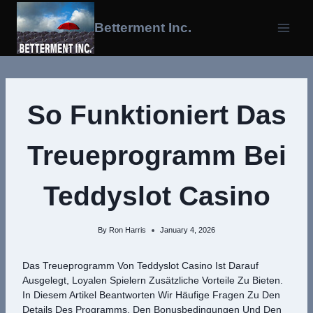
Skip
To
Betterment Inc.
Content
So Funktioniert Das
Treueprogramm Bei
Teddyslot Casino
By
Ron Harris
January 4, 2026
Das Treueprogramm Von Teddyslot Casino Ist Darauf
Ausgelegt, Loyalen Spielern Zusätzliche Vorteile Zu Bieten.
In Diesem Artikel Beantworten Wir Häufige Fragen Zu Den
Details Des Programms, Den Bonusbedingungen Und Den