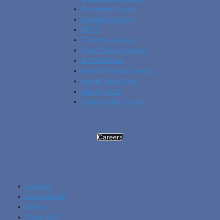
Employee Survey
Employer Survey
ERTC
Financial Literacy
Fund College Survey
Go Debt Free
Health Provider Search
Health Care Costs
Identity Theft
Incentive Tax Credits
Careers
Inclusion
Legal Benefit
Media
Mega HSA