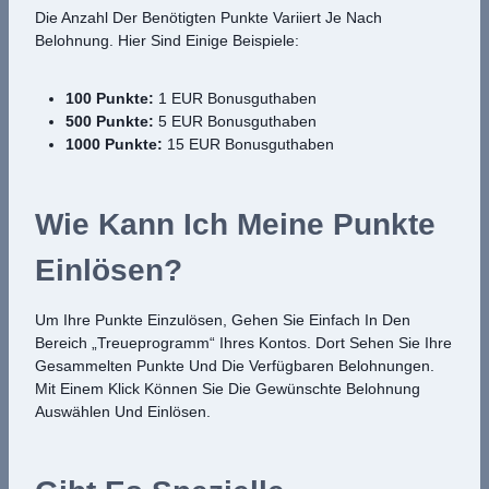
Die Anzahl Der Benötigten Punkte Variiert Je Nach
Belohnung. Hier Sind Einige Beispiele:
100 Punkte:
1 EUR Bonusguthaben
500 Punkte:
5 EUR Bonusguthaben
1000 Punkte:
15 EUR Bonusguthaben
Wie Kann Ich Meine Punkte
Einlösen?
Um Ihre Punkte Einzulösen, Gehen Sie Einfach In Den
Bereich „Treueprogramm“ Ihres Kontos. Dort Sehen Sie Ihre
Gesammelten Punkte Und Die Verfügbaren Belohnungen.
Mit Einem Klick Können Sie Die Gewünschte Belohnung
Auswählen Und Einlösen.