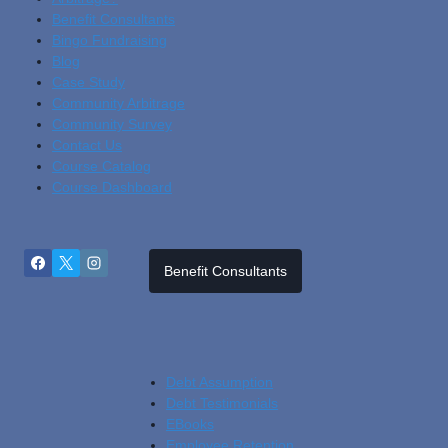
Benefit Consultants
Bingo Fundraising
Blog
Cas
E Study
Community Arbitrage
Community Survey
Contact Us
Course Catalog
Course Dashboard
Benefit Consultants
Debt Assumption
Debt Testimonials
EBooks
Employee Retention