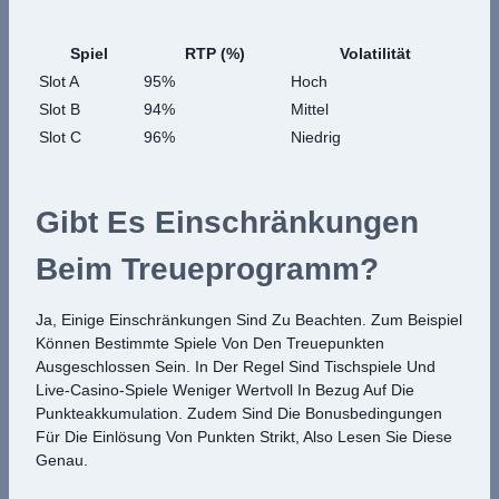
Spiel
RTP (%)
Volatilität
Slot A
95%
Hoch
Slot B
94%
Mittel
Slot C
96%
Niedrig
Gibt Es Einschränkungen
Beim Treueprogramm?
Ja, Einige Einschränkungen Sind Zu Beachten. Zum Beispiel
Können Bestimmte Spiele Von Den Treuepunkten
Ausgeschlossen Sein. In Der Regel Sind Tischspiele Und
Live-Casino-Spiele Weniger Wertvoll In Bezug Auf Die
Punkteakkumulation. Zudem Sind Die Bonusbedingungen
Für Die Einlösung Von Punkten Strikt, Also Lesen Sie Diese
Genau.