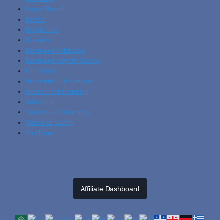
Legal Benefit
Media
Mega HSA
Mission
Mortgage Arbitrage
Mortgage Payoff Survey
Our Media
Preventive Healthcare
Retirement Planning
Solutions
Worksite Productivity
Worksite Safety
YouTube
Affiliate Dashboard