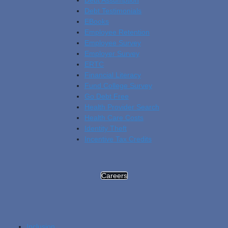
Debt Testimonials
EBooks
Employee Retention
Employee Survey
Employer Survey
ERTC
Financial Literacy
Fund College Survey
Go Debt Free
Health Provider Search
Health Care Costs
Identity Theft
Incentive Tax Credits
Careers
Inclusion