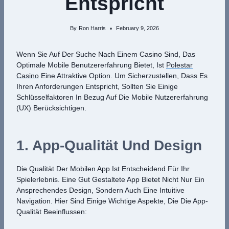
Entspricht
By
Ron Harris
February 9, 2026
Wenn Sie Auf Der Suche Nach Einem Casino Sind, Das
Optimale Mobile Benutzererfahrung Bietet, Ist
Polestar
Casino
Eine Attraktive Option. Um Sicherzustellen, Dass Es
Ihren Anforderungen Entspricht, Sollten Sie Einige
Schlüsselfaktoren In Bezug Auf Die Mobile Nutzererfahrung
(UX) Berücksichtigen.
1. App-Qualität Und Design
Die Qualität Der Mobilen App Ist Entscheidend Für Ihr
Spielerlebnis. Eine Gut Gestaltete App Bietet Nicht Nur Ein
Ansprechendes Design, Sondern Auch Eine Intuitive
Navigation. Hier Sind Einige Wichtige Aspekte, Die Die App-
Qualität Beeinflussen: