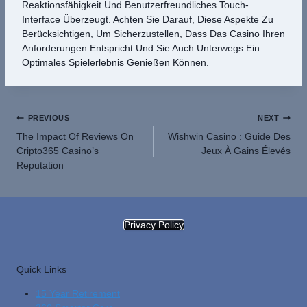
Reaktionsfähigkeit Und Benutzerfreundliches Touch-
Interface Überzeugt. Achten Sie Darauf, Diese Aspekte Zu
Berücksichtigen, Um Sicherzustellen, Dass Das Casino Ihren
Anforderungen Entspricht Und Sie Auch Unterwegs Ein
Optimales Spielerlebnis Genießen Können.
Post
PREVIOUS
NEXT
The Impact Of Reviews On
Wishwin Casino : Guide Des
Navigation
Cripto365 Casino’s
Jeux À Gains Élevés
Reputation
Privacy Policy
Quick Links
15 Year Retirement