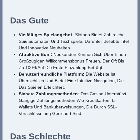
Das Gute
Vielfältiges Spielangebot:
Slotneo Bietet Zahlreiche
Spielautomaten Und Tischspiele, Darunter Beliebte Titel
Und Innovative Neuheiten.
Attraktive Boni:
Neukunden Können Sich Über Einen
Großzügigen Willkommensbonus Freuen, Der Oft Bis
Zu 100% Auf Die Erste Einzahlung Beträgt.
Benutzerfreundliche Plattform:
Die Website Ist
Übersichtlich Und Bietet Eine Intuitive Navigation, Die
Das Spielen Erleichtert.
Sichere Zahlungsmethoden:
Das Casino Unterstützt
Gängige Zahlungsmethoden Wie Kreditkarten, E-
Wallets Und Banküberweisungen, Die Durch SSL-
Verschlüsselung Gesichert Sind.
Das Schlechte