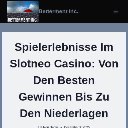
Skip
To
Betterment Inc.
Content
Spielerlebnisse Im
Slotneo Casino: Von
Den Besten
Gewinnen Bis Zu
Den Niederlagen
By
Ron Harris
December 1, 2025