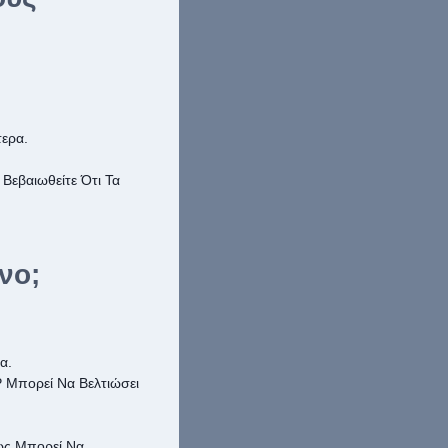
τερα.
Βεβαιωθείτε Ότι Τα
νο;
α.
P Μπορεί Να Βελτιώσει
θώς Μπορεί Να