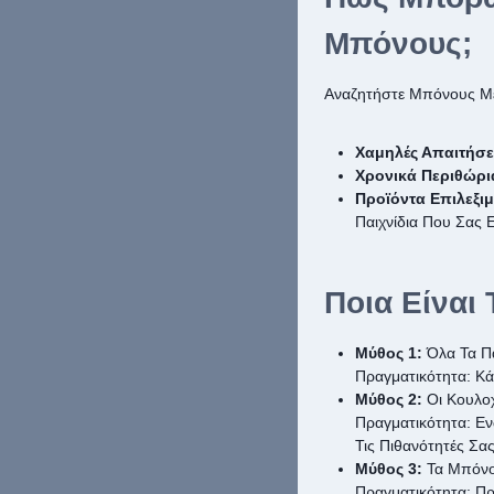
Μπόνους;
Αναζητήστε Μπόνους Μ
Χαμηλές Απαιτήσε
Χρονικά Περιθώρι
Προϊόντα Επιλεξι
Παιχνίδια Που Σας Ε
Ποια Είναι 
Μύθος 1:
Όλα Τα Πα
Πραγματικότητα: Κάθ
Μύθος 2:
Οι Κουλοχ
Πραγματικότητα: Εν
Τις Πιθανότητές Σας
Μύθος 3:
Τα Μπόνου
Πραγματικότητα: Πρ