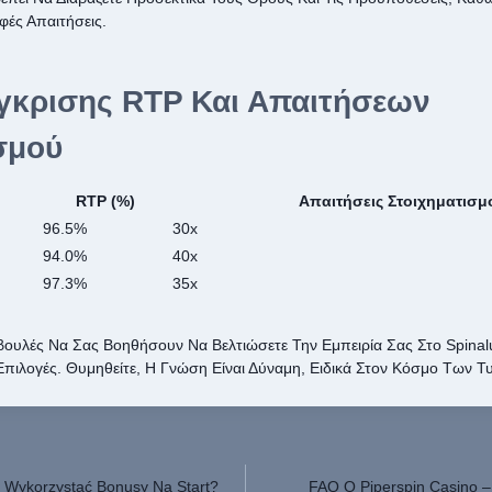
ές Απαιτήσεις.
γκρισης RTP Και Απαιτήσεων
σμού
RTP (%)
Απαιτήσεις Στοιχηματισμο
96.5%
30x
94.0%
40x
97.3%
35x
βουλές Να Σας Βοηθήσουν Να Βελτιώσετε Την Εμπειρία Σας Στο Spinal
Επιλογές. Θυμηθείτε, Η Γνώση Είναι Δύναμη, Ειδικά Στον Κόσμο Των Τ
 Wykorzystać Bonusy Na Start?
FAQ O Piperspin Casino –