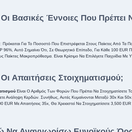
ι Οι Βασικές Έννοιες Που Πρέπει 
)
: Πρόκειται Για Το Ποσοστό Που Επιστρέφεται Στους Παίκτες Από Τα Παι
TP 96%, Αυτό Σημαίνει Ότι, Σε Θεωρητικό Επίπεδο, Για Κάθε 100 EUR 
ς Παίκτες Μακροπρόθεσμα. Είναι Κρίσιμο Να Επιλέγετε Παιχνίδια Με 
 Οι Απαιτήσεις Στοιχηματισμού;
ατισμού
Είναι Ο Αριθμός Των Φορών Που Πρέπει Να Στοιχηματίσετε 
τε Ανάληψη Κερδών. Συνήθως, Αυτές Κυμαίνονται Μεταξύ 30x Και 50x.
 EUR Με Απαιτήσεις 35x, Θα Χρειαστεί Να Στοιχηματίσετε 3,500 EUR
 Να Αναγνωρίσω Ευνοϊκούς Όρ