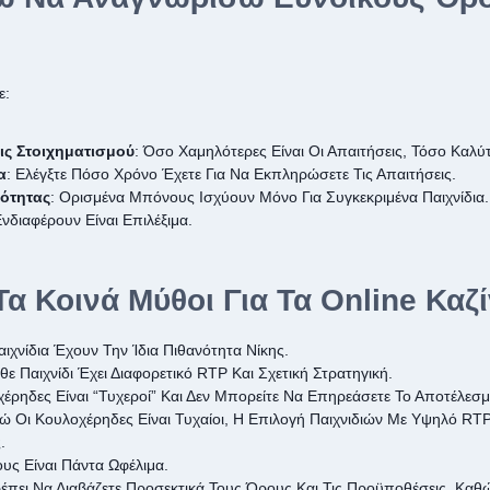
ε:
ις Στοιχηματισμού
: Όσο Χαμηλότερες Είναι Οι Απαιτήσεις, Τόσο Καλύ
α
: Ελέγξτε Πόσο Χρόνο Έχετε Για Να Εκπληρώσετε Τις Απαιτήσεις.
μότητας
: Ορισμένα Μπόνους Ισχύουν Μόνο Για Συγκεκριμένα Παιχνίδια. 
νδιαφέρουν Είναι Επιλέξιμα.
Τα Κοινά Μύθοι Για Τα Online Καζί
ιχνίδια Έχουν Την Ίδια Πιθανότητα Νίκης.
ε Παιχνίδι Έχει Διαφορετικό RTP Και Σχετική Στρατηγική.
έρηδες Είναι “τυχεροί” Και Δεν Μπορείτε Να Επηρεάσετε Το Αποτέλεσμ
ώ Οι Κουλοχέρηδες Είναι Τυχαίοι, Η Επιλογή Παιχνιδιών Με Υψηλό RT
.
ς Είναι Πάντα Ωφέλιμα.
έπει Να Διαβάζετε Προσεκτικά Τους Όρους Και Τις Προϋποθέσεις, Κα