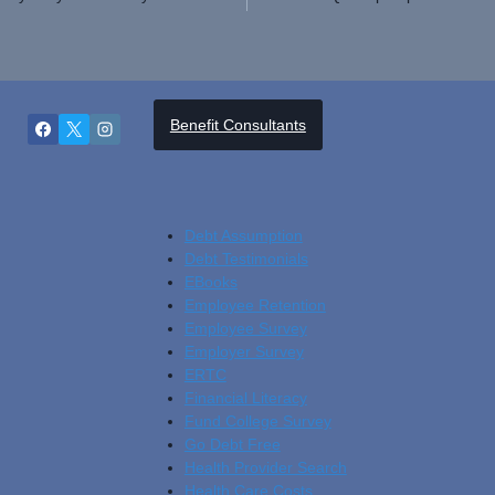
Benefit Consultants
Debt Assumption
Debt Testimonials
EBooks
Employee Retention
Employee Survey
Employer Survey
ERTC
Financial Literacy
Fund College Survey
Go Debt Free
Health Provider Search
Health Care Costs