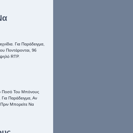
Να
χνίδια. Για Παράδειγμα,
Που Ποντάρονται, 96
Υψηλό RTP.
Το Ποσό Του Μπόνους
 Για Παράδειγμα, Αν
 Πριν Μπορείτε Να
ους