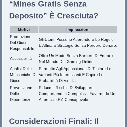
“Mines Gratis Senza
Deposito” È Cresciuta?
Motivi
Implicazioni
Promozione
Gli Utenti Possono Apprendere Le Regole
Del Gioco
E Affinare Strategie Senza Perdere Denaro.
Responsabile
Offre Un Modo Senza Barriere Di Entrare
Accessibilità
Nel Mondo Del Gaming Online.
Analisi Delle
Permette Agli Appassionati Di Testare Le
Meccaniche Di
Varianti Più Interessanti E Capire Le
Gioco
Probabilità Di Vincita.
Prevenzione
Riduce Il Rischio Di Sviluppare
Delle
Comportamenti Compulsivi, Favorendo Un
Dipendenze
Approccio Più Consapevole.
Considerazioni Finali: Il