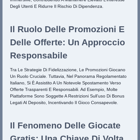
Degli Utenti E Ridurre Il Rischio Di Dipendenza.
Il Ruolo Delle Promozioni E
Delle Offerte: Un Approccio
Responsabile
Tra Le Strategie Di Fidelizzazione, Le Promozioni Giocano
Un Ruolo Cruciale. Tuttavia, Nel Panorama Regolamentato
Italiano, Si È Assistito A Un Notevole Spostamento Verso
Offerte Trasparenti E Responsabili. Ad Esempio, Molte
Piattaforme Sono Soggette A Restrizioni Sull’uso Di Bonus
Legati Al Deposito, Incentivando Il Gioco Consapevole.
Il Fenomeno Delle Giocate
Gratis: Una Chiave Di Volta