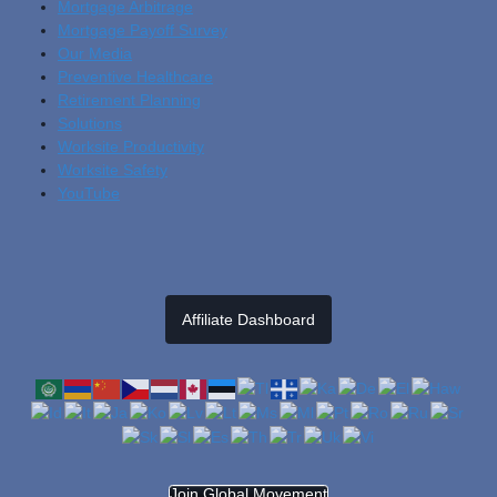
Mortgage Arbitrage
Mortgage Payoff Survey
Our Media
Preventive Healthcare
Retirement Planning
Solutions
Worksite Productivity
Worksite Safety
YouTube
Affiliate Dashboard
Join Global Movement