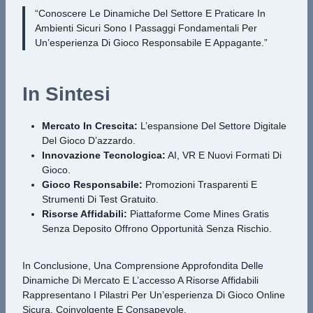
“Conoscere Le Dinamiche Del Settore E Praticare In
Ambienti Sicuri Sono I Passaggi Fondamentali Per
Un’esperienza Di Gioco Responsabile E Appagante.”
In Sintesi
Mercato In Crescita:
L’espansione Del Settore Digitale
Del Gioco D’azzardo.
Innovazione Tecnologica:
AI, VR E Nuovi Formati Di
Gioco.
Gioco Responsabile:
Promozioni Trasparenti E
Strumenti Di Test Gratuito.
Risorse Affidabili:
Piattaforme Come Mines Gratis
Senza Deposito Offrono Opportunità Senza Rischio.
In Conclusione, Una Comprensione Approfondita Delle
Dinamiche Di Mercato E L’accesso A Risorse Affidabili
Rappresentano I Pilastri Per Un’esperienza Di Gioco Online
Sicura, Coinvolgente E Consapevole.