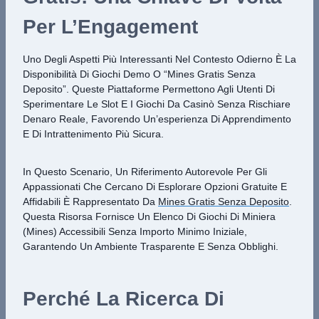
Per L’Engagement
Uno Degli Aspetti Più Interessanti Nel Contesto Odierno È La
Disponibilità Di Giochi Demo O “mines Gratis Senza
Deposito”. Queste Piattaforme Permettono Agli Utenti Di
Sperimentare Le Slot E I Giochi Da Casinò Senza Rischiare
Denaro Reale, Favorendo Un’esperienza Di Apprendimento
E Di Intrattenimento Più Sicura.
In Questo Scenario, Un Riferimento Autorevole Per Gli
Appassionati Che Cercano Di Esplorare Opzioni Gratuite E
Affidabili È Rappresentato Da
Mines Gratis Senza Deposito
.
Questa Risorsa Fornisce Un Elenco Di Giochi Di Miniera
(Mines) Accessibili Senza Importo Minimo Iniziale,
Garantendo Un Ambiente Trasparente E Senza Obblighi.
Perché La Ricerca Di