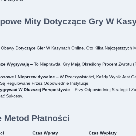
ypowe Mity Dotyczące Gry W Kas
Obawy Dotyczące Gier W Kasynach Online. Oto Kilka Najczęstszych M
sze Wygrywają
– To Nieprawda. Gry Mają Określony Procent Zwrotu 
Losowe I Nieprzewidywalne
– W Rzeczywistości, Każdy Wynik Jest G
 Są Regulowane Przez Odpowiednie Instytucje.
ygrywać W Dłuższej Perspektywie
– Przy Odpowiedniej Strategii I Z
ać Sukcesy.
 Metod Płatności
ci
Czas Wpłaty
Czas Wypłaty