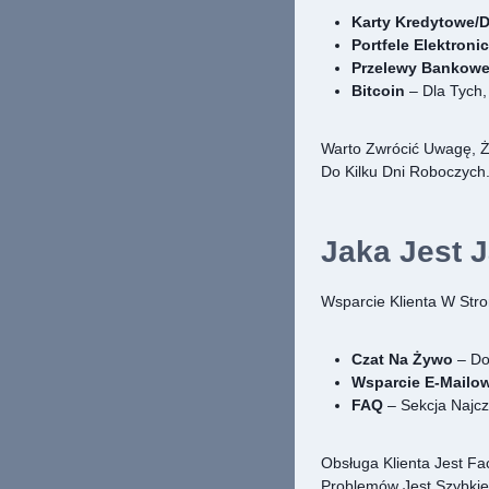
Karty Kredytowe/
Portfele Elektroni
Przelewy Bankow
Bitcoin
– Dla Tych, 
Warto Zwrócić Uwagę, Ż
Do Kilku Dni Roboczych
Jaka Jest 
Wsparcie Klienta W Str
Czat Na Żywo
– Do
Wsparcie E-Mailo
FAQ
– Sekcja Najcz
Obsługa Klienta Jest F
Problemów Jest Szybkie