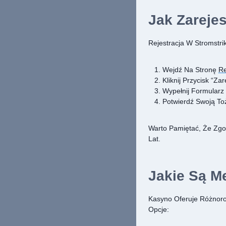
Jak Zareje
Rejestracja W Stromstri
Wejdź Na Stronę
Re
Kliknij Przycisk “Zar
Wypełnij Formularz
Potwierdź Swoją To
Warto Pamiętać, Że Zgo
Lat.
Jakie Są M
Kasyno Oferuje Różnoro
Opcje: