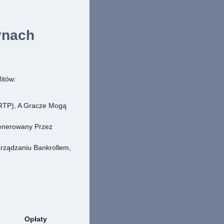
ynach
itów:
(RTP), A Gracze Mogą
enerowany Przez
arządzaniu Bankrollem,
Opłaty