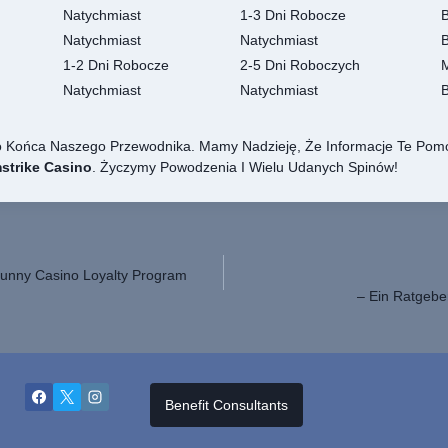
Natychmiast
1-3 Dni Robocze
B
Natychmiast
Natychmiast
B
1-2 Dni Robocze
2-5 Dni Roboczych
M
Natychmiast
Natychmiast
B
o Końca Naszego Przewodnika. Mamy Nadzieję, Że Informacje Te Pom
strike Casino
. Życzymy Powodzenia I Wielu Udanych Spinów!
bunny Casino Loyalty Program
– Ein Ratgebe
Benefit Consultants