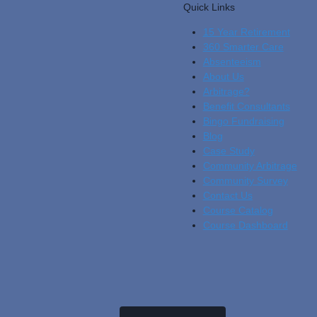
Quick Links
15 Year Retirement
360 Smarter Care
Absenteeism
About Us
Arbitrage?
Benefit Consultants
Bingo Fundraising
Blog
Cas
E Study
Community Arbitrage
Community Survey
Contact Us
Course Catalog
Course Dashboard