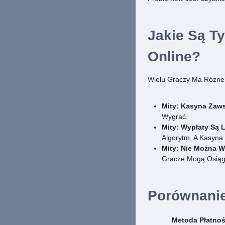
Jakie Są T
Online?
Wielu Graczy Ma Różne 
Mity: Kasyna Zaw
Wygrać.
Mity: Wypłaty Są 
Algorytm, A Kasyna
Mity: Nie Można W
Gracze Mogą Osiąg
Porównanie
Metoda Płatnoś