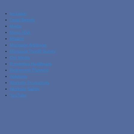
Inclusion
Legal Benefit
Media
Mega HSA
Mission
Mortgage Arbitrage
Mortgage Payoff Survey
Our Media
Preventive Healthcare
Retirement Planning
Solutions
Worksite Productivity
Worksite Safety
YouTube