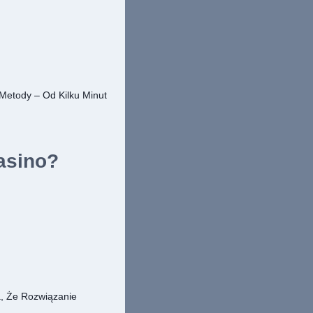
Metody – Od Kilku Minut
asino?
a, Że Rozwiązanie