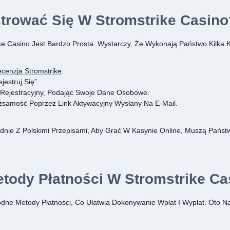
strować Się W Stromstrike Casino
ke Casino Jest Bardzo Prosta. Wystarczy, Że Wykonają Państwo Kilka 
cenzja Stromstrike
.
ejestruj Się”.
 Rejestracyjny, Podając Swoje Dane Osobowe.
żsamość Poprzez Link Aktywacyjny Wysłany Na E-Mail.
dnie Z Polskimi Przepisami, Aby Grać W Kasynie Online, Muszą Pańs
etody Płatności W Stromstrike Ca
dne Metody Płatności, Co Ułatwia Dokonywanie Wpłat I Wypłat. Oto N