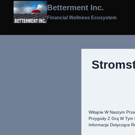
Skip
Betterment Inc.
To
Content
Financial Wellness Ecosystem
Stromst
Witajcie W Naszym Prz
Przygody Z Grą W Tym K
Informacje Dotyczące Re