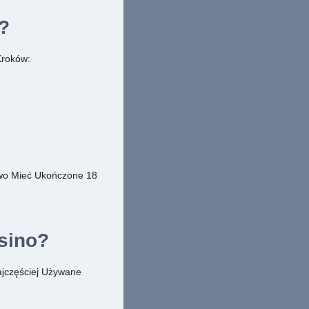
?
Kroków:
two Mieć Ukończone 18
sino?
ajczęściej Używane