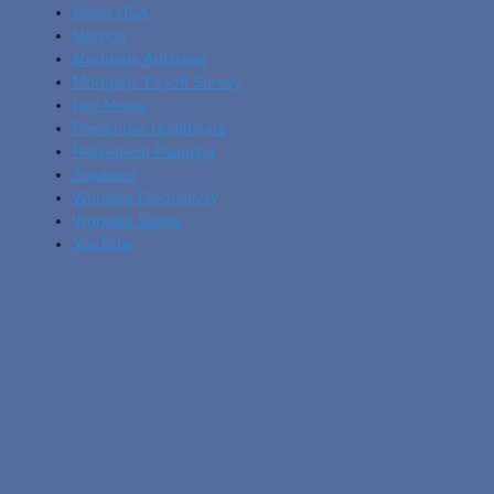
Mega HSA
Mission
Mortgage Arbitrage
Mortgage Payoff Survey
Our Media
Preventive Healthcare
Retirement Planning
Solutions
Worksite Productivity
Worksite Safety
YouTube