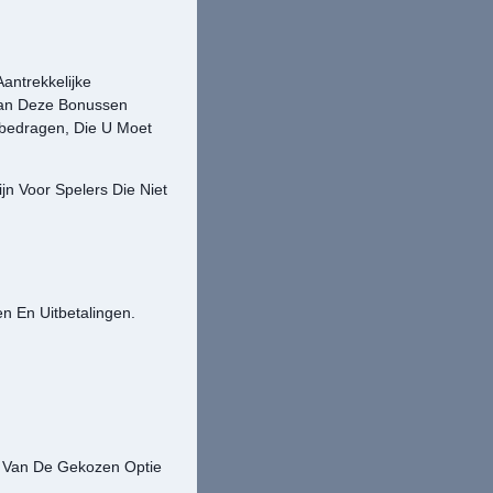
antrekkelijke
Van Deze Bonussen
bedragen, Die U Moet
jn Voor Spelers Die Niet
n En Uitbetalingen.
 Van De Gekozen Optie