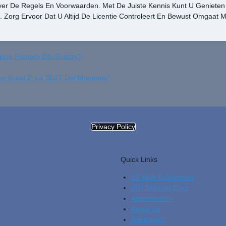
ver De Regels En Voorwaarden. Met De Juiste Kennis Kunt U Genieten 
g. Zorg Ervoor Dat U Altijd De Licentie Controleert En Bewust Omgaat M
Opcje Pomocy Dla Graczy?
cken Road 2: La SL0T Del Momento”
Privacy Policy
Quick Links
15 Year Retirement
360 Smarter Care
Absenteeism
About Us
Arbitrage?