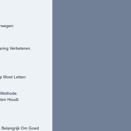
erwegen:
ing Verbeteren.
p Moet Letten:
r Methode.
ten Houdt.
s Belangrijk Om Goed