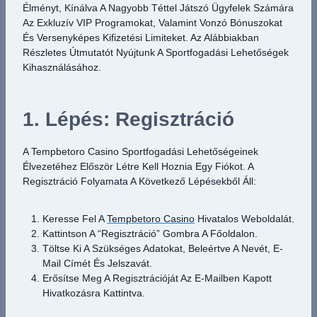
Élményt, Kínálva A Nagyobb Téttel Játszó Ügyfelek Számára
Az Exkluzív VIP Programokat, Valamint Vonzó Bónuszokat
És Versenyképes Kifizetési Limiteket. Az Alábbiakban
Részletes Útmutatót Nyújtunk A Sportfogadási Lehetőségek
Kihasználásához.
1. Lépés: Regisztráció
A Tempbetoro Casino Sportfogadási Lehetőségeinek
Élvezetéhez Először Létre Kell Hoznia Egy Fiókot. A
Regisztráció Folyamata A Következő Lépésekből Áll:
Keresse Fel A
Tempbetoro Casino
Hivatalos Weboldalát.
Kattintson A “Regisztráció” Gombra A Főoldalon.
Töltse Ki A Szükséges Adatokat, Beleértve A Nevét, E-
Mail Címét És Jelszavát.
Erősítse Meg A Regisztrációját Az E-Mailben Kapott
Hivatkozásra Kattintva.