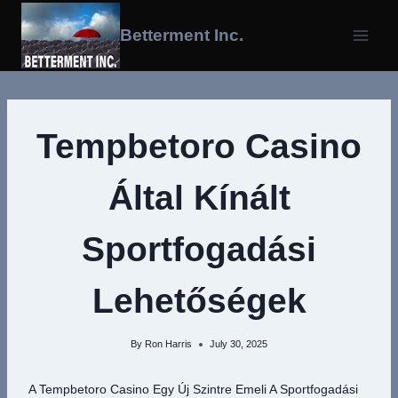
Skip
To
Betterment Inc.
Content
Tempbetoro Casino
Által Kínált
Sportfogadási
Lehetőségek
By
Ron Harris
July 30, 2025
A Tempbetoro Casino Egy Új Szintre Emeli A Sportfogadási