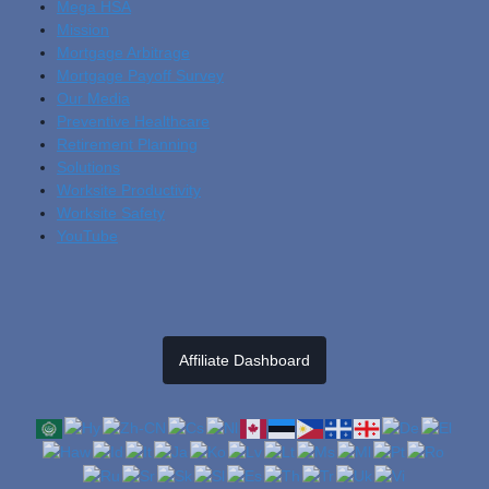
Mega HSA
Mission
Mortgage Arbitrage
Mortgage Payoff Survey
Our Media
Preventive Healthcare
Retirement Planning
Solutions
Worksite Productivity
Worksite Safety
YouTube
Affiliate Dashboard