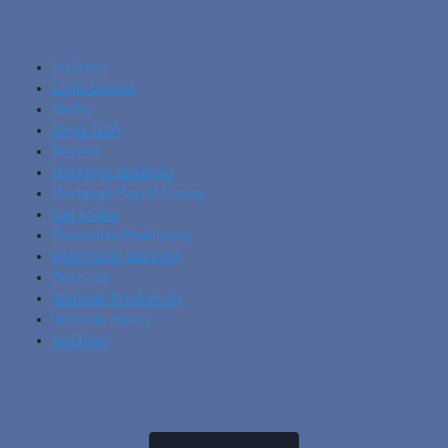
Inclusion
Legal Benefit
Media
Mega HSA
Mission
Mortgage Arbitrage
Mortgage Payoff Survey
Our Media
Preventive Healthcare
Retirement Planning
Solutions
Worksite Productivity
Worksite Safety
YouTube