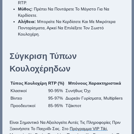
RTP.
Μύθος:
Πρέπει Να Ποντάρετε Το Μέγιστο Για Να
Κερδίσετε.
Αλήθεια:
Μπορείτε Να Κερδίσετε Και Με Μικρότερα
Πονταρίσματα, Αρκεί Να Επιλέξετε Τον Σωστό
Κουλοχέρη.
Σύγκριση Τύπων
Κουλοχέρηδων
Τύπος Κουλοχέρη
RTP (%)
Μπόνους Χαρακτηριστικά
Κλασικοί
90-95%
Συνήθως Όχι
Βίντεο
95-97%
Δωρεάν Γυρίσματα, Μultipliers
Προοδευτικοί
85-95%
Τζάκποτ
Είναι Σημαντικό Να Αξιολογείτε Αυτές Τις Πληροφορίες Πριν
Ξεκινήσετε Το Παιχνίδι Σας. Στο
Πρόγραμμα VIP Tiki
,