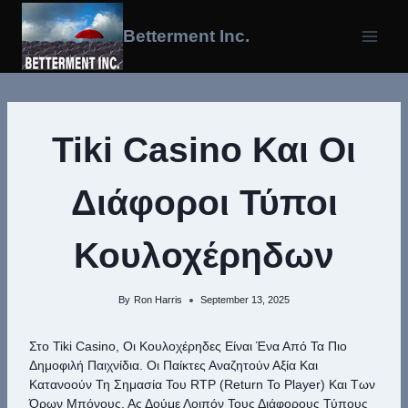
Skip
To
Betterment Inc.
Content
Tiki Casino Και Οι
Διάφοροι Τύποι
Κουλοχέρηδων
By
Ron Harris
September 13, 2025
Στο Tiki Casino, Οι Κουλοχέρηδες Είναι Ένα Από Τα Πιο
Δημοφιλή Παιχνίδια. Οι Παίκτες Αναζητούν Αξία Και
Κατανοούν Τη Σημασία Του RTP (Return To Player) Και Των
Όρων Μπόνους. Ας Δούμε Λοιπόν Τους Διάφορους Τύπους