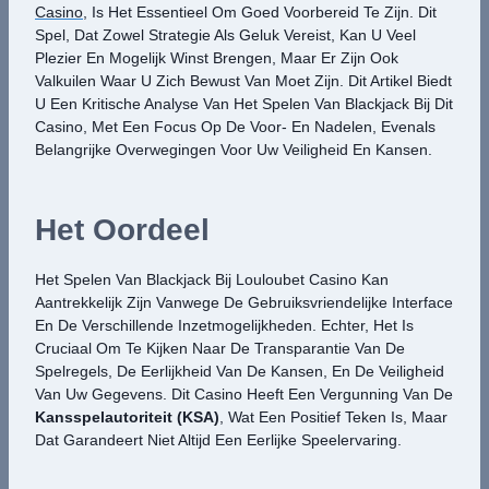
Casino
, Is Het Essentieel Om Goed Voorbereid Te Zijn. Dit
Spel, Dat Zowel Strategie Als Geluk Vereist, Kan U Veel
Plezier En Mogelijk Winst Brengen, Maar Er Zijn Ook
Valkuilen Waar U Zich Bewust Van Moet Zijn. Dit Artikel Biedt
U Een Kritische Analyse Van Het Spelen Van Blackjack Bij Dit
Casino, Met Een Focus Op De Voor- En Nadelen, Evenals
Belangrijke Overwegingen Voor Uw Veiligheid En Kansen.
Het Oordeel
Het Spelen Van Blackjack Bij Louloubet Casino Kan
Aantrekkelijk Zijn Vanwege De Gebruiksvriendelijke Interface
En De Verschillende Inzetmogelijkheden. Echter, Het Is
Cruciaal Om Te Kijken Naar De Transparantie Van De
Spelregels, De Eerlijkheid Van De Kansen, En De Veiligheid
Van Uw Gegevens. Dit Casino Heeft Een Vergunning Van De
Kansspelautoriteit (KSA)
, Wat Een Positief Teken Is, Maar
Dat Garandeert Niet Altijd Een Eerlijke Speelervaring.