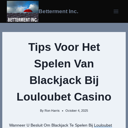
Skip
To
Betterment Inc.
Content
Tips Voor Het
Spelen Van
Blackjack Bij
Louloubet Casino
By
Ron Harris
October 4, 2025
Wanneer U Besluit Om Blackjack Te Spelen Bij
Louloubet