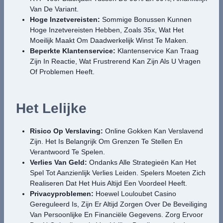
Van De Variant.
Hoge Inzetvereisten:
Sommige Bonussen Kunnen
Hoge Inzetvereisten Hebben, Zoals 35x, Wat Het
Moeilijk Maakt Om Daadwerkelijk Winst Te Maken.
Beperkte Klantenservice:
Klantenservice Kan Traag
Zijn In Reactie, Wat Frustrerend Kan Zijn Als U Vragen
Of Problemen Heeft.
Het Lelijke
Risico Op Verslaving:
Online Gokken Kan Verslavend
Zijn. Het Is Belangrijk Om Grenzen Te Stellen En
Verantwoord Te Spelen.
Verlies Van Geld:
Ondanks Alle Strategieën Kan Het
Spel Tot Aanzienlijk Verlies Leiden. Spelers Moeten Zich
Realiseren Dat Het Huis Altijd Een Voordeel Heeft.
Privacyproblemen:
Hoewel Louloubet Casino
Gereguleerd Is, Zijn Er Altijd Zorgen Over De Beveiliging
Van Persoonlijke En Financiële Gegevens. Zorg Ervoor