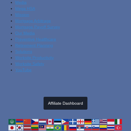
Media
Mega HSA
Mission
Mortgage Arbitrage
Mortgage Payoff Survey
Our Media
Preventive Healthcare
Retirement Planning
Solutions
Worksite Productivity
Worksite Safety
YouTube
Affiliate Dashboard