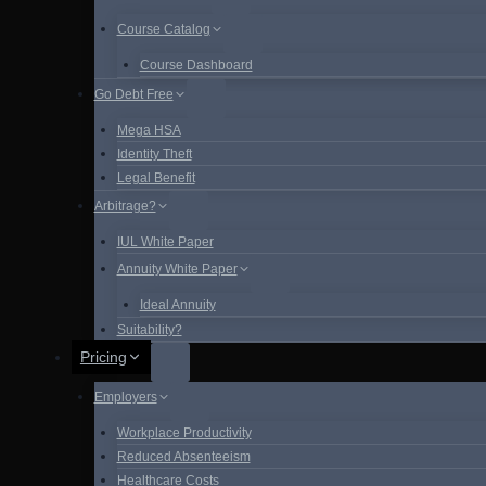
Course Catalog
Course Dashboard
Go Debt Free
Mega HSA
Identity Theft
Legal Benefit
Arbitrage?
IUL White Paper
Annuity White Paper
Ideal Annuity
Suitability?
Pricing
Employers
Workplace Productivity
Reduced Absenteeism
Healthcare Costs