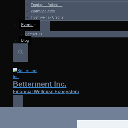
Employee Retention
Worksite Safety
Incentive Tax Credits
Events
Contact Us
Blog
Betterment Inc.
Financial Wellness Ecosystem