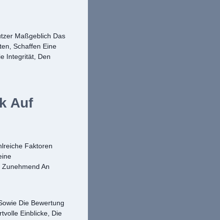
utzer Maßgeblich Das
ten, Schaffen Eine
 Integrität, Den
k Auf
lreiche Faktoren
eine
Zunehmend An
 Sowie Die Bewertung
volle Einblicke, Die