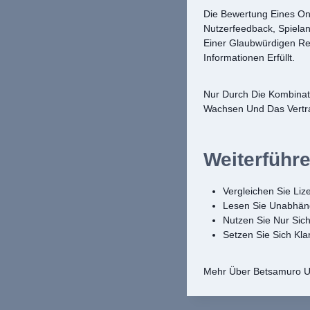
Die Bewertung Eines Onl
Nutzerfeedback, Spiela
Einer Glaubwürdigen Re
Informationen Erfüllt.
Nur Durch Die Kombinati
Wachsen Und Das Vertr
Weiterführ
Vergleichen Sie Liz
Lesen Sie Unabhäng
Nutzen Sie Nur Sic
Setzen Sie Sich Kla
Mehr Über Betsamuro Un