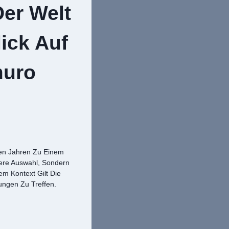
Der Welt
ick Auf
muro
zten Jahren Zu Einem
ßere Auswahl, Sondern
em Kontext Gilt Die
ungen Zu Treffen.