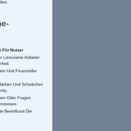
lten.
ne-
 Für Nutzer
ur Lizenzierte Anbieter
rheit.
ten Und Finanzieller
Stärken Und Schwächen
ity.
emen Oder Fragen
rozesses.
e Beeinflusst Die