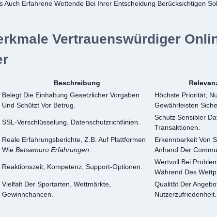
s Auch Erfahrene Wettende Bei Ihrer Entscheidung Berücksichtigen Sol
erkmale Vertrauenswürdiger Onli
r
Beschreibung
Relevanz
Belegt Die Einhaltung Gesetzlicher Vorgaben
Höchste Priorität; N
Und Schützt Vor Betrug.
Gewährleisten Siche
Schutz Sensibler Da
SSL-Verschlüsselung, Datenschutzrichtlinien.
Transaktionen.
Reale Erfahrungsberichte, Z.B. Auf Plattformen
Erkennbarkeit Von 
Wie
Betsamuro Erfahrungen
.
Anhand Der Commun
Wertvoll Bei Probl
Reaktionszeit, Kompetenz, Support-Optionen.
Während Des Wettp
Vielfalt Der Sportarten, Wettmärkte,
Qualität Der Angebot
Gewinnchancen.
Nutzerzufriedenheit.