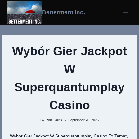
Skip
To
Betterment Inc.
Content
Wybór Gier Jackpot
W
Superquantumplay
Casino
By
Ron Harris
September 20, 2025
Wybór Gier Jackpot W
Superquantumplay
Casino To Temat,