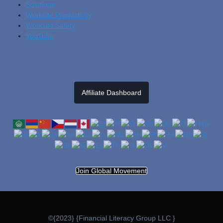
Solutions
Worksite Productivity
Worksite Safety
YouTube
Affiliate Dashboard
Join Global Movement
©{2023} {Financial Literacy Group LLC }