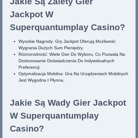
Jakie Są Zalety Gier
Jackpot W
Superquantumplay Casino?
Wysokie Nagrody: Gry Jackpot Oferują Możliwość
Wygrania Dużych Sum Pieniędzy.
Różnorodność: Wiele Gier Do Wyboru, Co Pozwala Na
Dostosowanie Doświadczenia Do Indywidualnych
Preferencji.
Optymalizacja Mobilna: Gra Na Urządzeniach Mobilnych
Jest Wygodna I Płynna.
Jakie Są Wady Gier Jackpot
W Superquantumplay
Casino?