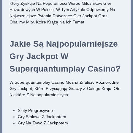
Który Zyskuje Na Popularności Wśród Miłośników Gier
Hazardowych W Polsce. W Tym Artykule Odpowiemy Na
Najważniejsze Pytania Dotyczące Gier Jackpot Oraz
Obalimy Mity, Które Krążą Na Ich Temat.
Jakie Są Najpopularniejsze
Gry Jackpot W
Superquantumplay Casino?
W Superquantumplay Casino Można Znaleźć Różnorodne
Gry Jackpot, Które Przyciągają Graczy Z Całego Kraju. Oto
Niektóre Z Najpopularniejszych:
Sloty Progresywne
Gry Stołowe Z Jackpotem
Gry Na Żywo Z Jackpotem