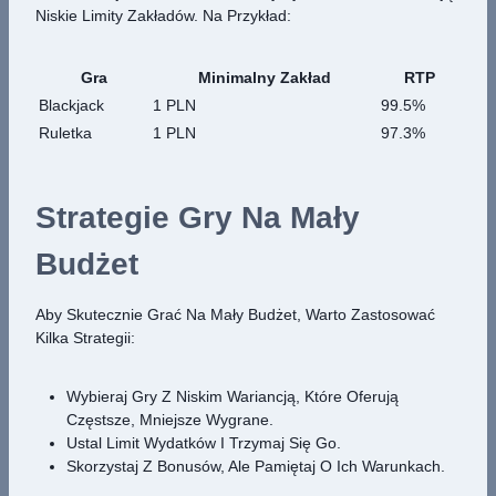
Niskie Limity Zakładów. Na Przykład:
Gra
Minimalny Zakład
RTP
Blackjack
1 PLN
99.5%
Ruletka
1 PLN
97.3%
Strategie Gry Na Mały
Budżet
Aby Skutecznie Grać Na Mały Budżet, Warto Zastosować
Kilka Strategii:
Wybieraj Gry Z Niskim Wariancją, Które Oferują
Częstsze, Mniejsze Wygrane.
Ustal Limit Wydatków I Trzymaj Się Go.
Skorzystaj Z Bonusów, Ale Pamiętaj O Ich Warunkach.