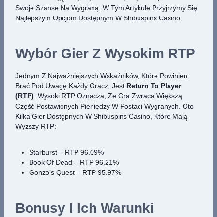
Swoje Szanse Na Wygraną. W Tym Artykule Przyjrzymy Się
Najlepszym Opcjom Dostępnym W Shibuspins Casino.
Wybór Gier Z Wysokim RTP
Jednym Z Najważniejszych Wskaźników, Które Powinien
Brać Pod Uwagę Każdy Gracz, Jest
Return To Player
(RTP)
. Wysoki RTP Oznacza, Że Gra Zwraca Większą
Część Postawionych Pieniędzy W Postaci Wygranych. Oto
Kilka Gier Dostępnych W Shibuspins Casino, Które Mają
Wyższy RTP:
Starburst – RTP 96.09%
Book Of Dead – RTP 96.21%
Gonzo’s Quest – RTP 95.97%
Bonusy I Ich Warunki