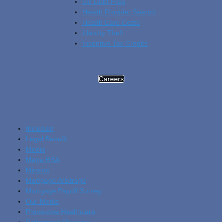
Go Debt Free
Health Provider Search
Health Care Costs
Identity Theft
Incentive Tax Credits
Careers
Inclusion
Legal Benefit
Media
Mega HSA
Mission
Mortgage Arbitrage
Mortgage Payoff Survey
Our Media
Preventive Healthcare
Retirement Planning