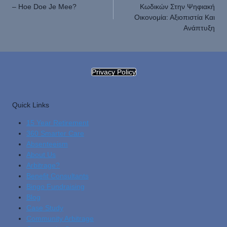
Navigation
– Hoe Doe Je Mee?
Κωδικών Στην Ψηφιακή
Οικονομία: Αξιοπιστία Και
Ανάπτυξη
Privacy Policy
Quick Links
15 Year Retirement
360 Smarter Care
Absenteeism
About Us
Arbitrage?
Benefit Consultants
Bingo Fundraising
Blog
Cas
E Study
Community Arbitrage