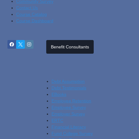
Community Survey
Contact Us
Course Catalog
Course Dashboard
Benefit Consultants
Debt Assumption
Debt Testimonials
EBooks
Employee Retention
Employee Survey
Employer Survey
ERTC
Financial Literacy
Fund College Survey