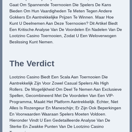
Gaat Om Spannende Toernooien Die Spelers De Kans
Bieden Om Hun Vaardigheden Te Meten Tegen Andere
Gokkers En Aantrekkelijke Prijzen Te Winnen. Maar Hoe
Kunt U Deelnemen Aan Deze Toernooien? Dit Artikel Biedt
Een Kritische Analyse Van De Voordelen En Nadelen Van De
Lootzino Casino Toernooien, Zodat U Een Weloverwogen
Beslissing Kunt Nemen.
The Verdict
Lootzino Casino Biedt Een Scala Aan Toernooien Die
Aantrekkelijk Zijn Voor Zowel Casual Spelers Als High
Rollers. De Mogelijkheid Om Deel Te Nemen Aan Exclusieve
Spellen, Gecombineerd Met De Voordelen Van Een VIP-
Programma, Maakt Het Platform Aantrekkelijk. Echter, Niet
Alles Is Rozengeur En Maneschijn; Er Zijn Ook Beperkingen
En Voorwaarden Waaraan Spelers Moeten Voldoen.
Hieronder Vindt U Een Gedetailleerde Analyse Van De
Sterke En Zwakke Punten Van De Lootzino Casino