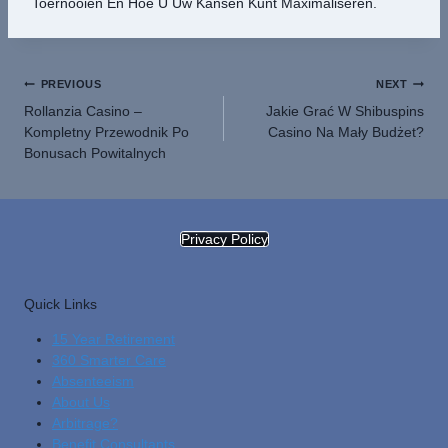
Toernooien En Hoe U Uw Kansen Kunt Maximaliseren.
Post
PREVIOUS
NEXT
Rollanzia Casino –
Jakie Grać W Shibuspins
Navigation
Kompletny Przewodnik Po
Casino Na Mały Budżet?
Bonusach Powitalnych
Privacy Policy
Quick Links
15 Year Retirement
360 Smarter Care
Absenteeism
About Us
Arbitrage?
Benefit Consultants