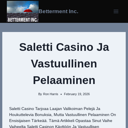
Skip
To
Betterment Inc.
Content
Saletti Casino Ja
Vastuullinen
Pelaaminen
By
Ron Harris
February 19, 2026
Saletti Casino Tarjoaa Laajan Valikoiman Pelejä Ja
Houkuttelevia Bonuksia, Mutta Vastuullinen Pelaaminen On
Ensisijaisen Tärkeää. Tämä Artikkeli Opastaa Sinut Vaihe
Vaiheelta Saletti Casinon Käyttöön Ja Vastuullisen