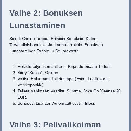
Vaihe 2: Bonuksen
Lunastaminen
Saletti Casino Tarjoaa Erilaisia Bonuksia, Kuten
Tervetuliaisbonuksia Ja Ilmaiskierroksia. Bonuksen
Lunastaminen Tapahtuu Seuraavasti:
Rekisteröitymisen Jälkeen, Kirjaudu Sisään Tilillesi.
Siirry “Kassa” -osioon.
Valitse Haluamasi Talletustapa (esim. Luottokortti,
Verkkopankki).
Talleta Vähintään Vaadittu Summa, Joka On Yleensä
20
EUR
.
Bonusesi Lisätään Automaattisesti Tilillesi.
Vaihe 3: Pelivalikoiman