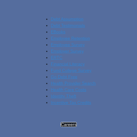
Debt Assumption
Debt Testimonials
EBooks
Employee Retention
Employee Survey
Employer Survey
ERTC
Financial Literacy
Fund College Survey
Go Debt Free
Health Provider Search
Health Care Costs
Identity Theft
Incentive Tax Credits
Careers