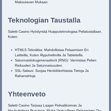
Maksutavan Mukaan.
Teknologian Taustalla
Saletti Casino Hyödyntää Huipputeknologiaa Pelialustallaan,
Kuten:
HTML5-Tekniikka: Mahdollistaa Pelaamisen Eri
Laitteilla, Kuten Älypuhelimilla Ja Tableteilla.
Satunnaislukugeneraattorit (RNG): Varmistaa Pelien
Reiluuden Ja Satunnaisuuden.
SSL-Salaus: Suojaa Henkilökohtaisia Tietoja Ja
Rahansiirtoja.
Yhteenveto
Saletti Casino Tarjoaa Laajan Pelivalikoiman Ja
Houkuttelevia Bonuksia, Mutta Vastuullinen Pelaaminen On