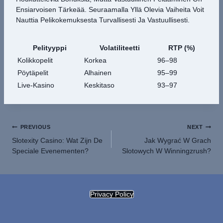
Ensiarvoisen Tärkeää. Seuraamalla Yllä Olevia Vaiheita Voit
Nauttia Pelikokemuksesta Turvallisesti Ja Vastuullisesti.
Pelityyppi
Volatiliteetti
RTP (%)
Kolikkopelit
Korkea
96–98
Pöytäpelit
Alhainen
95–99
Live-Kasino
Keskitaso
93–97
Post
PREVIOUS
NEXT
Slotexity Casino: Wat Zijn De
Jak Wygrać W Grach
Navigation
Speciale Evenementen?
Slotowych W Winningzrush?
Privacy Policy