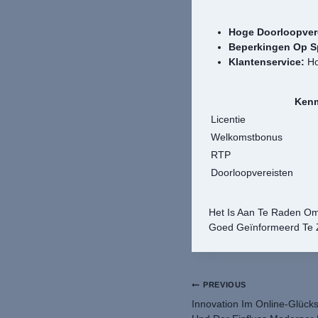
Hoge Doorloopver
Beperkingen Op S
Klantenservice:
Ho
Ken
Licentie
Welkomstbonus
RTP
Doorloopvereisten
Het Is Aan Te Raden Om 
Goed Geïnformeerd Te Zi
Post
PREVIOUS
Innovation Im Online-Glückss