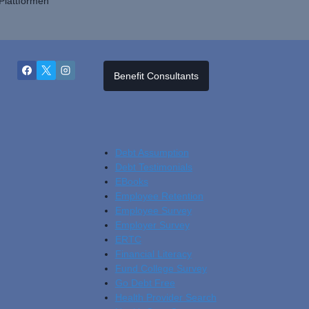
Plattformen
Benefit Consultants
Debt Assumption
Debt Testimonials
EBooks
Employee Retention
Employee Survey
Employer Survey
ERTC
Financial Literacy
Fund College Survey
Go Debt Free
Health Provider Search