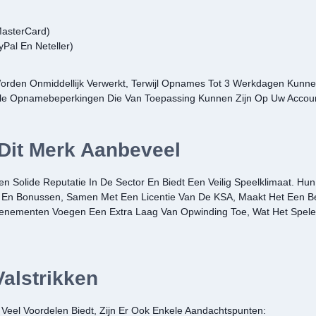
MasterCard)
yPal En Neteller)
orden Onmiddellijk Verwerkt, Terwijl Opnames Tot 3 Werkdagen Kunn
ele Opnamebeperkingen Die Van Toepassing Kunnen Zijn Op Uw Accoun
Dit Merk Aanbeveel
Een Solide Reputatie In De Sector En Biedt Een Veilig Speelklimaat. Hu
 En Bonussen, Samen Met Een Licentie Van De KSA, Maakt Het Een B
venementen Voegen Een Extra Laag Van Opwinding Toe, Wat Het Spelen 
Valstrikken
 Veel Voordelen Biedt, Zijn Er Ook Enkele Aandachtspunten: