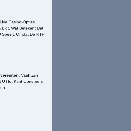
Live Casino-Opties.
Ligt, Wat Betekent Dat
 U Speelt, Omdat De RTP
vereisten
. Vaak Zijn
at U Het Kunt Opnemen.
den.