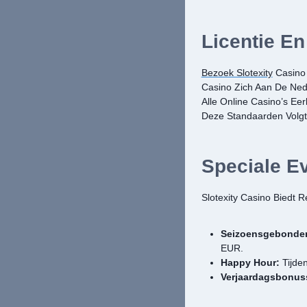
Licentie En
Bezoek Slotexity
Casino 
Casino Zich Aan De Nede
Alle Online Casino’s Eer
Deze Standaarden Volgt,
Speciale E
Slotexity Casino Biedt
Seizoensgebonden
EUR.
Happy Hour:
Tijden
Verjaardagsbonus