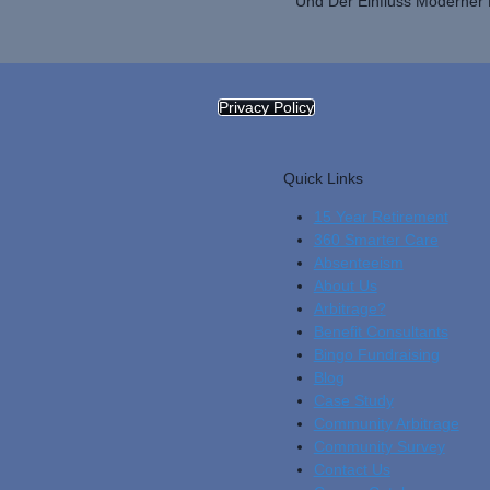
Navigation
Und Der Einfluss Moderner 
Privacy Policy
Quick Links
15 Year Retirement
360 Smarter Care
Absenteeism
About Us
Arbitrage?
Benefit Consultants
Bingo Fundraising
Blog
Cas
E Study
Community Arbitrage
Community Survey
Contact Us