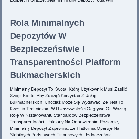
Eksperci I Gracze, Jest
Minimalny Depozyt Toga Win
.
Rola Minimalnych
Depozytów W
Bezpieczeństwie I
Transparentności Platform
Bukmacherskich
Minimalny Depozyt To Kwota, Którą Użytkownik Musi Zasilić
Swoje Konto, Aby Zacząć Korzystać Z Usług
Bukmacherskich. Chociaż Może Się Wydawać, Że Jest To
Kwestia Techniczna, W Rzeczywistości Odgrywa On Ważną
Rolę W Kształtowaniu Standardów Bezpieczeństwa I
Transparentności. Ustalony Na Odpowiednim Poziomie,
Minimalny Depozyt Zapewnia, Że Platforma Operuje Na
Stabilnych Podstawach Finansowych, Jednocześnie