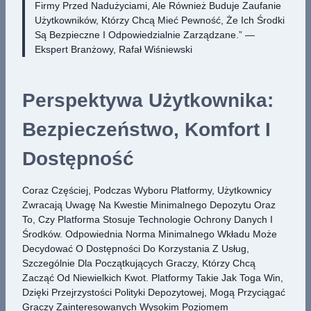
Firmy Przed Nadużyciami, Ale Również Buduje Zaufanie
Użytkowników, Którzy Chcą Mieć Pewność, Że Ich Środki
Są Bezpieczne I Odpowiedzialnie Zarządzane.” —
Ekspert Branżowy, Rafał Wiśniewski
Perspektywa Użytkownika:
Bezpieczeństwo, Komfort I
Dostępność
Coraz Częściej, Podczas Wyboru Platformy, Użytkownicy
Zwracają Uwagę Na Kwestie Minimalnego Depozytu Oraz
To, Czy Platforma Stosuje Technologie Ochrony Danych I
Środków. Odpowiednia Norma Minimalnego Wkładu Może
Decydować O Dostępności Do Korzystania Z Usług,
Szczególnie Dla Początkujących Graczy, Którzy Chcą
Zacząć Od Niewielkich Kwot. Platformy Takie Jak Toga Win,
Dzięki Przejrzystości Polityki Depozytowej, Mogą Przyciągać
Graczy Zainteresowanych Wysokim Poziomem