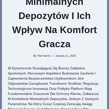
Minimalnych
Depozytów I Ich
Wpływ Na Komfort
Gracza
By
Ron Harris
January 11, 2026
W Dynamicznie Rozwijającej Się Branży Zakładów
Sportowych, Kluczowym Aspektem Budowania Zaufania I
Zapewnienia Bezpieczeństwa Użytkownikom Jest
Odpowiednie Zarządzanie Transferem Środków. Regulacje,
Technologiczne Innowacje Oraz Polityka Platform Mają
Fundamentalne Znaczenie Dla Ochrony Klienta, Zwłaszcza
W Kontekście Minimalnych Depozytów. Jednym Z Istotnych
Parametrów, Na Który Coraz Częściej Zwracają Uwagę