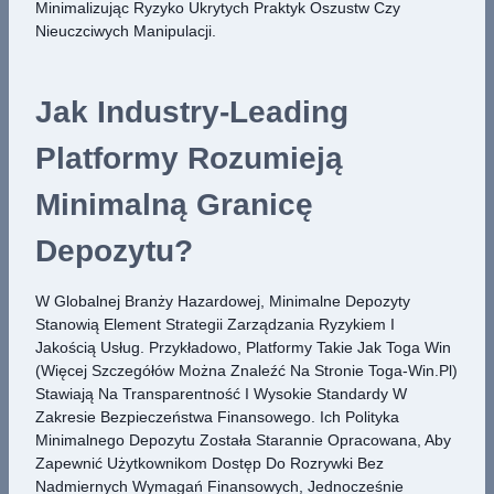
Minimalizując Ryzyko Ukrytych Praktyk Oszustw Czy
Nieuczciwych Manipulacji.
Jak Industry-Leading
Platformy Rozumieją
Minimalną Granicę
Depozytu?
W Globalnej Branży Hazardowej, Minimalne Depozyty
Stanowią Element Strategii Zarządzania Ryzykiem I
Jakością Usług. Przykładowo, Platformy Takie Jak Toga Win
(więcej Szczegółów Można Znaleźć Na Stronie Toga-Win.pl)
Stawiają Na Transparentność I Wysokie Standardy W
Zakresie Bezpieczeństwa Finansowego. Ich Polityka
Minimalnego Depozytu Została Starannie Opracowana, Aby
Zapewnić Użytkownikom Dostęp Do Rozrywki Bez
Nadmiernych Wymagań Finansowych, Jednocześnie